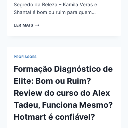
Segredo da Beleza – Kamila Veras e
Shantal é bom ou ruim para quem…
CURSO
LER MAIS
SEGREDO
DA
BELEZA
–
KAMILA
PROFISSOES
VERAS
E
Formação Diagnóstico de
SHANTAL:
BOM
Elite: Bom ou Ruim?
OU
RUIM?
Review do curso do Alex
REVIEW
DO
Tadeu, Funciona Mesmo?
CURSO
DA
Hotmart é confiável?
SHANTAL,
FUNCIONA