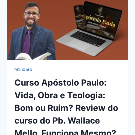
OU
RUIM?
REVIEW
DO
CURSO
DO
SILVIO
FERREIRA,
FUNCIONA
MESMO?
HOTMART
RELIGIÃO
É
Curso Apóstolo Paulo:
CONFIÁVEL?
Vida, Obra e Teologia:
Bom ou Ruim? Review do
curso do Pb. Wallace
Mello, Funciona Mesmo?