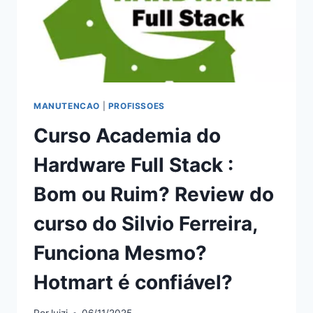
REVIEW
DO
CURSO
DO
DENIS
SAMPAIO,
FUNCIONA
MESMO?
MANUTENCAO
|
PROFISSOES
HOTMART
Curso Academia do
É
CONFIÁVEL?
Hardware Full Stack :
Bom ou Ruim? Review do
curso do Silvio Ferreira,
Funciona Mesmo?
Hotmart é confiável?