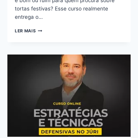
é bom ou ruim para quem procura sobre
tortas festivas? Esse curso realmente
entrega o…
CURSO
LER MAIS
TORTAS
FESTIVAS:
BOM
OU
RUIM?
REVIEW
DO
CURSO
DA
JÉSSICA
MEZZAROBA,
FUNCIONA
MESMO?
HOTMART
É
CONFIÁVEL?