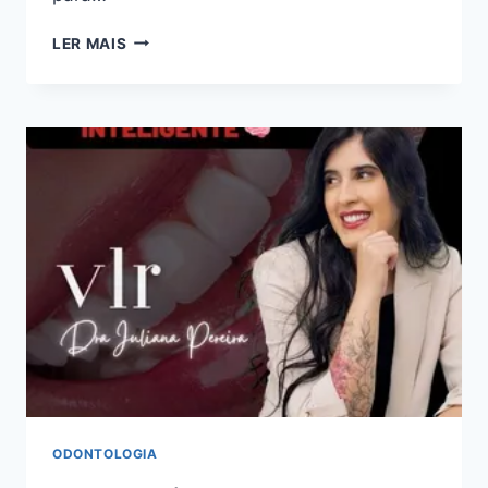
EXPERT
LER MAIS
ADS
–
ESPECIALISTA
EM
VENDAS
FACEBOOK
ADS:
BOM
OU
RUIM?
REVIEW
DO
CURSO
DO
FILIPE
DETREY,
FUNCIONA
MESMO?
ODONTOLOGIA
HOTMART