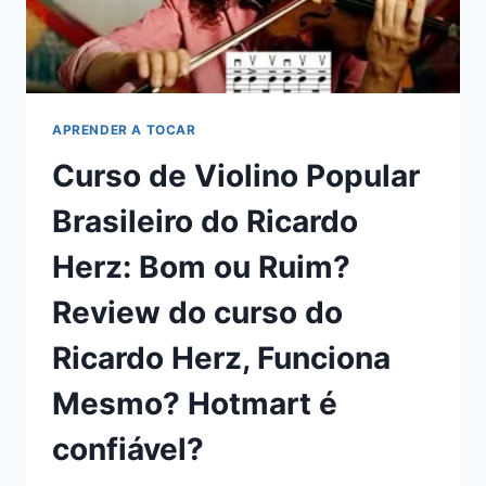
CURSO
DA
CAMILA
MERCALI,
FUNCIONA
MESMO?
APRENDER A TOCAR
HOTMART
Curso de Violino Popular
É
CONFIÁVEL?
Brasileiro do Ricardo
Herz: Bom ou Ruim?
Review do curso do
Ricardo Herz, Funciona
Mesmo? Hotmart é
confiável?