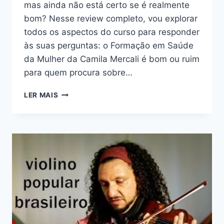
mas ainda não está certo se é realmente
bom? Nesse review completo, vou explorar
todos os aspectos do curso para responder
às suas perguntas: o Formação em Saúde
da Mulher da Camila Mercali é bom ou ruim
para quem procura sobre…
FORMAÇÃO
LER MAIS
EM
SAÚDE
DA
MULHER
DA
CAMILA
MERCALI:
BOM
OU
RUIM?
REVIEW
DO