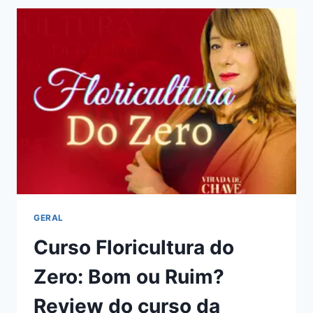
OBRA
E
TEOLOGIA:
BOM
OU
RUIM?
REVIEW
DO
CURSO
DO
PB.
WALLACE
MELLO,
FUNCIONA
MESMO?
GERAL
HOTMART
Curso Floricultura do
É
CONFIÁVEL?
Zero: Bom ou Ruim?
Review do curso da