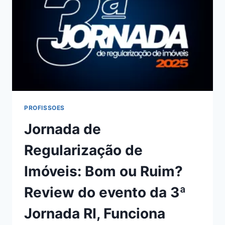
BOM
OU
RUIM?
REVIEW
DO
CURSO
DO
RICARDO
HERZ,
FUNCIONA
MESMO?
PROFISSOES
HOTMART
Jornada de
É
CONFIÁVEL?
Regularização de
Imóveis: Bom ou Ruim?
Review do evento da 3ª
Jornada RI, Funciona