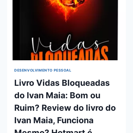
REVIEW
DO
CURSO
DO
ALEX
TADEU,
FUNCIONA
MESMO?
HOTMART
É
CONFIÁVEL?
DESENVOLVIMENTO PESSOAL
Livro Vidas Bloqueadas
do Ivan Maia: Bom ou
Ruim? Review do livro do
Ivan Maia, Funciona
Mesmo? Hotmart é