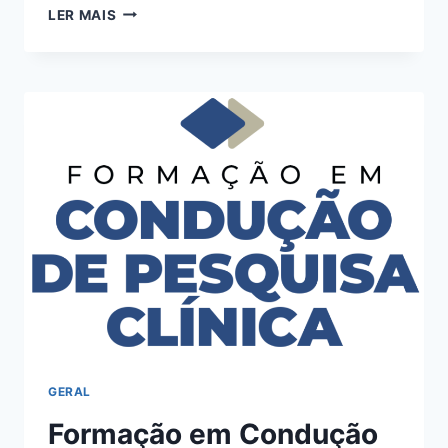
CURSO
LER MAIS
FLORICULTURA
DO
ZERO:
BOM
OU
RUIM?
REVIEW
DO
CURSO
DA
VANILDA
FLORES
E
SABORES,
FUNCIONA
MESMO?
HOTMART
É
GERAL
CONFIÁVEL?
Formação em Condução