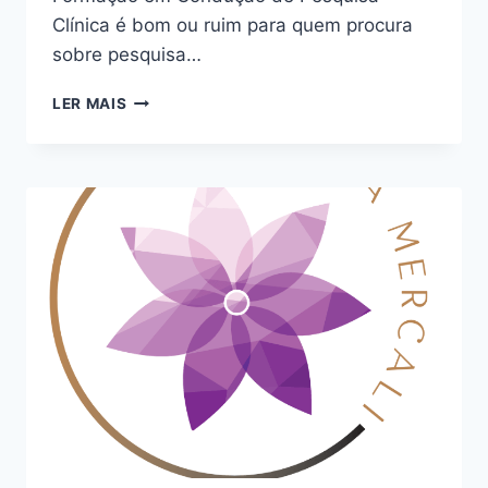
Clínica é bom ou ruim para quem procura
sobre pesquisa…
FORMAÇÃO
LER MAIS
EM
CONDUÇÃO
DE
PESQUISA
CLÍNICA:
BOM
OU
RUIM?
REVIEW
DO
CURSO
DA
LUCÍOLA
COSTA,
FUNCIONA
MESMO?
HOTMART