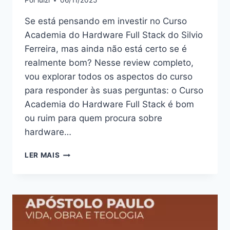
Por
luizi
06/11/2025
Se está pensando em investir no Curso
Academia do Hardware Full Stack do Silvio
Ferreira, mas ainda não está certo se é
realmente bom? Nesse review completo,
vou explorar todos os aspectos do curso
para responder às suas perguntas: o Curso
Academia do Hardware Full Stack é bom
ou ruim para quem procura sobre
hardware…
CURSO
LER MAIS
ACADEMIA
DO
HARDWARE
FULL
STACK
:
BOM