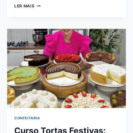
TREINA
LER MAIS
MAMÃE
DA
VANESSA
LESSA:
BOM
OU
RUIM?
REVIEW
DO
CURSO
DA
VANESSA
LESSA,
FUNCIONA
MESMO?
HOTMART
É
CONFIÁVEL?
CONFEITARIA
Curso Tortas Festivas: