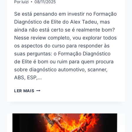
Por
luizi
08/11/2025
MESMO?
HOTMART
Se está pensando em investir no Formação
É
Diagnóstico de Elite do Alex Tadeu, mas
CONFIÁVEL?
ainda não está certo se é realmente bom?
Nesse review completo, vou explorar todos
os aspectos do curso para responder às
suas perguntas: o Formação Diagnóstico
de Elite é bom ou ruim para quem procura
sobre diagnóstico automotivo, scanner,
ABS, ESP,…
FORMAÇÃO
LER MAIS
DIAGNÓSTICO
DE
ELITE:
BOM
OU
RUIM?