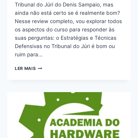
Tribunal do Júri do Denis Sampaio, mas
ainda não está certo se é realmente bom?
Nesse review completo, vou explorar todos
os aspectos do curso para responder às
suas perguntas: o Estratégias e Técnicas
Defensivas no Tribunal do Júri é bom ou
ruim para…
ESTRATÉGIAS
LER MAIS
E
TÉCNICAS
DEFENSIVAS
NO
TRIBUNAL
DO
JÚRI:
BOM
OU
RUIM?