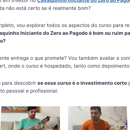
 em investir no
Cavaquinho Iniciante do Zero ao Pag
da não está certo se é realmente bom?
pleto, vou explorar todos os aspectos do curso para r
aquinho Iniciante do Zero ao Pagode é bom ou ruim p
ho?
ente entrega o que promete? Vou também avaliar a conf
rt, onde o curso é hospedado, tanto como depoimento
o para descobrir
se esse curso é o investimento certo
p
o pessoal e profissional.