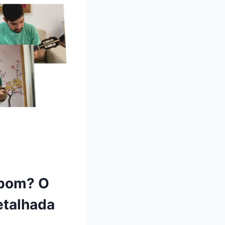
 bom? O
etalhada