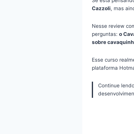
Se está pensando
Cazzoli
, mas ain
Nesse review com
perguntas:
o Cav
sobre cavaquin
Esse curso realm
plataforma Hotma
Continue lend
desenvolviment