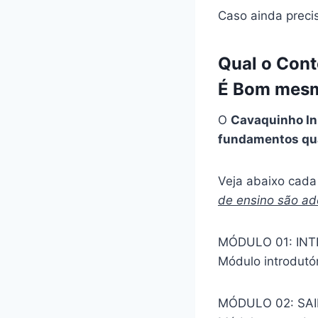
Caso ainda preci
Qual o Cont
É Bom mesm
O
Cavaquinho Ini
fundamentos qu
Veja abaixo cada 
de ensino são a
MÓDULO 01: IN
Módulo introdutó
MÓDULO 02: SA