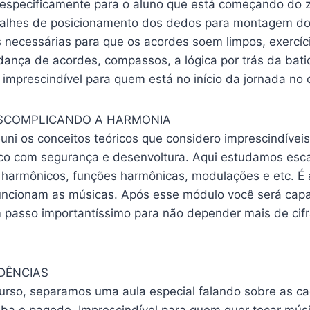
specificamente para o aluno que está começando do z
alhes de posicionamento dos dedos para montagem do
 necessárias para que os acordes soem limpos, exercíci
dança de acordes, compassos, a lógica por trás da bat
 imprescindível para quem está no início da jornada no
SCOMPLICANDO A HARMONIA
uni os conceitos teóricos que considero imprescindívei
co com segurança e desenvoltura. Aqui estudamos esc
harmônicos, funções harmônicas, modulações e etc. É 
ncionam as músicas. Após esse módulo você será capa
 passo importantíssimo para não depender mais de cif
DÊNCIAS
urso, separamos uma aula especial falando sobre as c
mba e pagode. Imprescindível para quem quer tocar mús