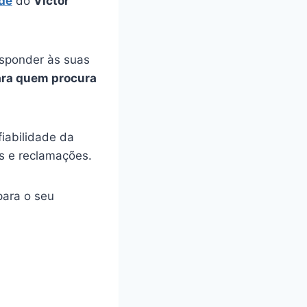
ode
do
Victor
esponder às suas
ara quem procura
iabilidade da
s e reclamações.
ara o seu