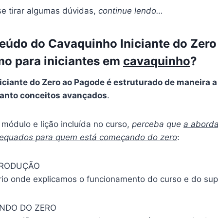
se tirar algumas dúvidas,
continue lendo…
eúdo do Cavaquinho Iniciante do Zer
o para iniciantes em
cavaquinho
?
ciante do Zero ao Pagode é estruturado de maneira a
anto conceitos avançados
.
módulo e lição incluída no curso,
perceba que
a abord
dequados para quem está começando do zero
:
TRODUÇÃO
rio onde explicamos o funcionamento do curso e do sup
INDO DO ZERO