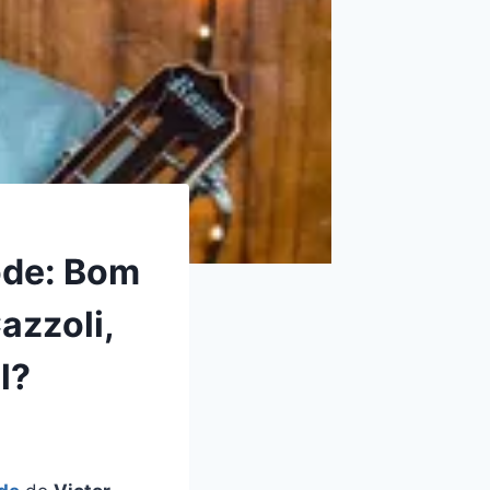
ode: Bom
azzoli,
l?