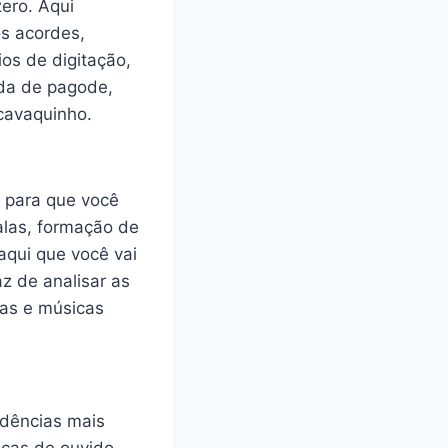
ero. Aqui
s acordes,
os de digitação,
ida de pagode,
 cavaquinho.
s para que você
alas, formação de
aqui que você vai
z de analisar as
ras e músicas
adências mais
icas de ouvido.