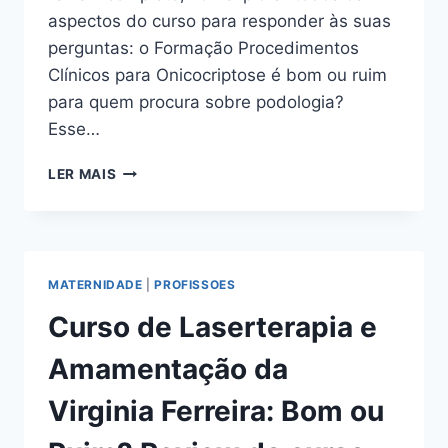
aspectos do curso para responder às suas
perguntas: o Formação Procedimentos
Clínicos para Onicocriptose é bom ou ruim
para quem procura sobre podologia?
Esse…
FORMAÇÃO
LER MAIS
PROCEDIMENTOS
CLÍNICOS
PARA
ONICOCRIPTOSE:
BOM
MATERNIDADE
|
PROFISSOES
OU
RUIM?
Curso de Laserterapia e
REVIEW
DO
Amamentação da
CURSO
DO
Virginia Ferreira: Bom ou
PROF.
JONAS