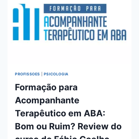
RUIM?
REVIEW
DO
CURSO
DO
EAD
AVIAÇÃO
CIVIL,
FUNCIONA
MESMO?
HOTMART
É
PROFISSOES
|
PSICOLOGIA
CONFIÁVEL?
Formação para
Acompanhante
Terapêutico em ABA:
Bom ou Ruim? Review do