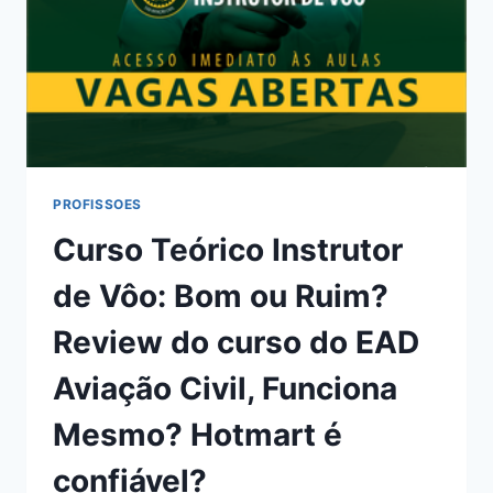
REVIEW
DO
CURSO
DO
FÁBIO
COELHO,
FUNCIONA
MESMO?
HOTMART
PROFISSOES
É
Curso Teórico Instrutor
CONFIÁVEL?
de Vôo: Bom ou Ruim?
Review do curso do EAD
Aviação Civil, Funciona
Mesmo? Hotmart é
confiável?