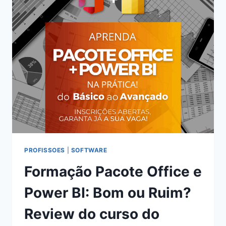
E
AGRÍCOLA:
BOM
OU
RUIM?
REVIEW
DO
CURSO
DO
GILIARD
MOTA,
FUNCIONA
MESMO?
HOTMART
PROFISSOES
|
SOFTWARE
É
Formação Pacote Office e
CONFIÁVEL?
Power BI: Bom ou Ruim?
Review do curso do