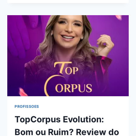
EM
ENGENHARIA
DE
IA
:
BOM
OU
RUIM?
REVIEW
DO
CURSO
DO
DEV
+
EFICIENTE,
FUNCIONA
MESMO?
PROFISSOES
HOTMART
TopCorpus Evolution:
É
CONFIÁVEL?
Bom ou Ruim? Review do