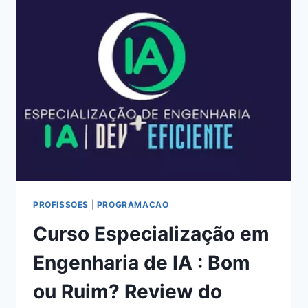
OU
RUIM?
REVIEW
DO
CURSO
DO
RODOLFO
MORI,
FUNCIONA
MESMO?
HOTMART
É
CONFIÁVEL?
PROFISSOES
|
PROGRAMACAO
Curso Especialização em
Engenharia de IA : Bom
ou Ruim? Review do