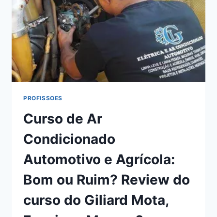
DO
JOÃO
PAULO
ROBERTO,
FUNCIONA
MESMO?
HOTMART
É
CONFIÁVEL?
PROFISSOES
Curso de Ar
Condicionado
Automotivo e Agrícola:
Bom ou Ruim? Review do
curso do Giliard Mota,