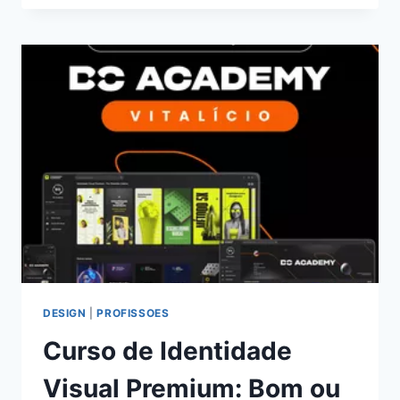
OFFICE
E
POWER
BI:
BOM
OU
RUIM?
REVIEW
DO
CURSO
DO
EXPERT
CURSOS,
FUNCIONA
MESMO?
HOTMART
É
DESIGN
|
PROFISSOES
CONFIÁVEL?
Curso de Identidade
Visual Premium: Bom ou