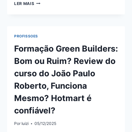
TOPCORPUS
LER MAIS
EVOLUTION:
BOM
OU
RUIM?
REVIEW
PROFISSOES
DO
CURSO
Formação Green Builders:
DA
ANA
Bom ou Ruim? Review do
MARTHA,
FUNCIONA
curso do João Paulo
MESMO?
HOTMART
Roberto, Funciona
É
CONFIÁVEL?
Mesmo? Hotmart é
confiável?
Por
luizi
05/12/2025