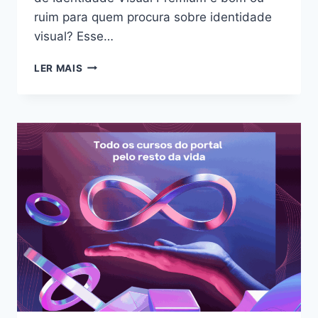
ruim para quem procura sobre identidade
visual? Esse…
CURSO
LER MAIS
DE
IDENTIDADE
VISUAL
PREMIUM:
BOM
OU
RUIM?
REVIEW
DO
CURSO
DA
COMUNIDADE
PLAGIADOS,
FUNCIONA
MESMO?
HOTMART
É