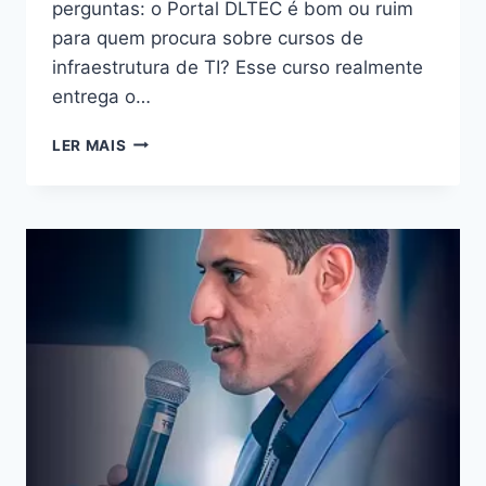
perguntas: o Portal DLTEC é bom ou ruim
para quem procura sobre cursos de
infraestrutura de TI? Esse curso realmente
entrega o…
PORTAL
LER MAIS
DLTEC:
BOM
OU
RUIM?
REVIEW
DO
CURSO
DA
DLTEC,
FUNCIONA
MESMO?
HOTMART
É
CONFIÁVEL?