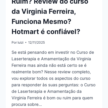
Ruim? Review do curso
CAMPOS,
FUNCIONA
da Virginia Ferreira,
MESMO?
HOTMART
Funciona Mesmo?
É
CONFIÁVEL?
Hotmart é confiável?
Por
luizi
12/11/2025
Se está pensando em investir no Curso de
Laserterapia e Amamentação da Virginia
Ferreira mas ainda não está certo se é
realmente bom? Nesse review completo,
vou explorar todos os aspectos do curso
para responder às suas perguntas: o Curso
de Laserterapia e Amamentação da
Virginia Ferreira é bom ou ruim para quem
procura sobre…