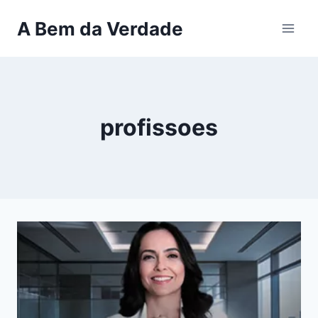
Pular
A Bem da Verdade
para
o
Conteúdo
profissoes