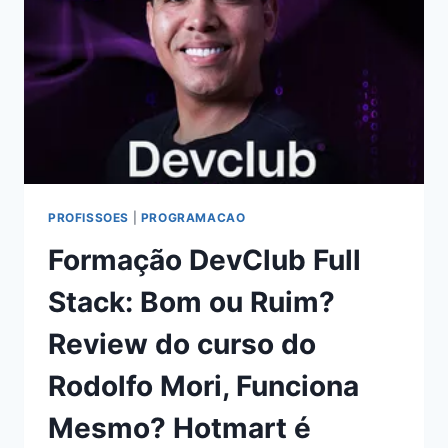
DO
CURSO
DA
IZABELLA
CAMARGO,
FUNCIONA
MESMO?
HOTMART
É
CONFIÁVEL?
PROFISSOES
|
PROGRAMACAO
Formação DevClub Full
Stack: Bom ou Ruim?
Review do curso do
Rodolfo Mori, Funciona
Mesmo? Hotmart é