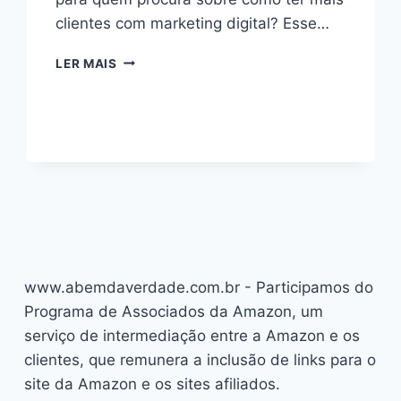
clientes com marketing digital? Esse…
MÉTODO
LER MAIS
MAIS
CLIENTES:
BOM
OU
RUIM?
REVIEW
DO
CURSO
DO
CASSIM,
FUNCIONA
MESMO?
www.abemdaverdade.com.br - Participamos do
HOTMART
Programa de Associados da Amazon, um
É
serviço de intermediação entre a Amazon e os
CONFIÁVEL?
clientes, que remunera a inclusão de links para o
site da Amazon e os sites afiliados.