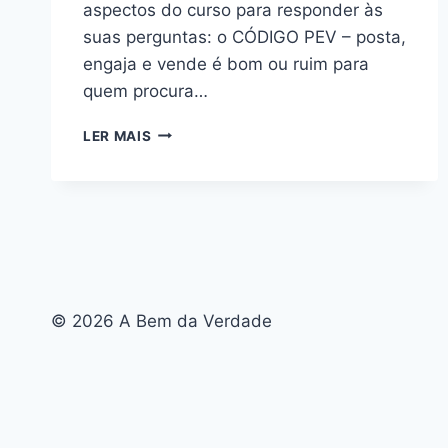
aspectos do curso para responder às
suas perguntas: o CÓDIGO PEV – posta,
engaja e vende é bom ou ruim para
quem procura…
CÓDIGO
LER MAIS
PEV
–
POSTA,
ENGAJA
E
VENDE:
BOM
OU
© 2026 A Bem da Verdade
RUIM?
REVIEW
DO
CURSO
DA
CLARA
SIQUEIRA,