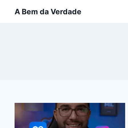
Pular
A Bem da Verdade
para
o
Conteúdo