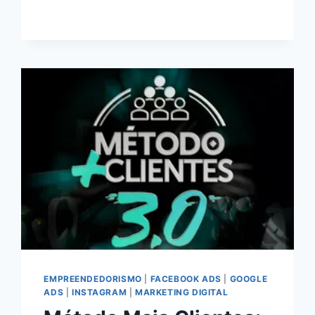
OU
RUIM?
REVIEW
DO
CURSO
DO
GUILHERME
WITHANA,
FUNCIONA
MESMO?
HOTMART
É
CONFIÁVEL?
EMPREENDEDORISMO
|
FACEBOOK ADS
|
GOOGLE
ADS
|
INSTAGRAM
|
MARKETING DIGITAL