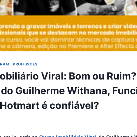
GRAM
|
PROFISSOES
obiliário Viral: Bom ou Ruim
 do Guilherme Withana, Func
otmart é confiável?
5