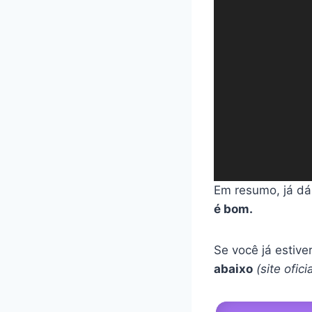
d
o
r
d
e
v
í
d
e
o
Em resumo, já dá
é bom.
Se você já estiv
abaixo
(site ofic