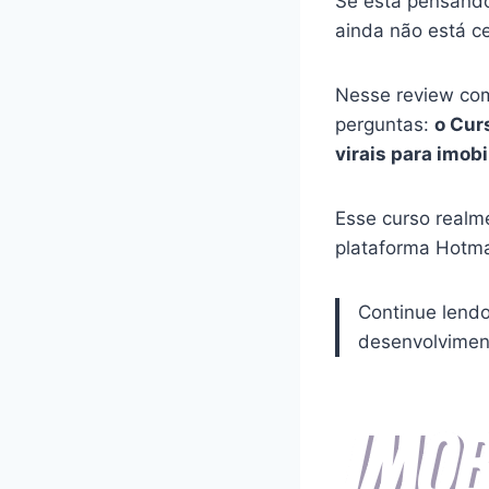
Se está pensando
ainda não está c
Nesse review com
perguntas:
o Cur
virais para imobi
Esse curso realm
plataforma Hotma
Continue lend
desenvolviment