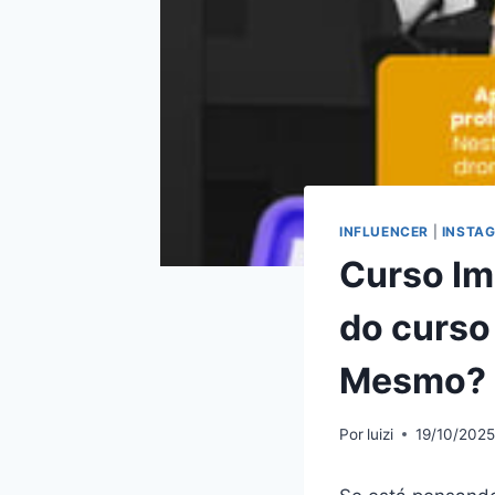
INFLUENCER
|
INSTA
Curso Im
do curso
Mesmo? H
Por
luizi
19/10/202