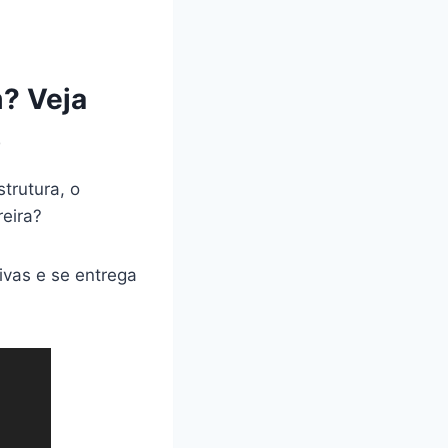
m? Veja
o
strutura, o
reira?
ivas e se entrega