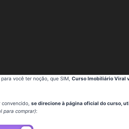
 para você ter noção, que SIM,
Curso Imobiliário Viral 
er convencido,
se direcione à página oficial do curso, u
ial para comprar)
: