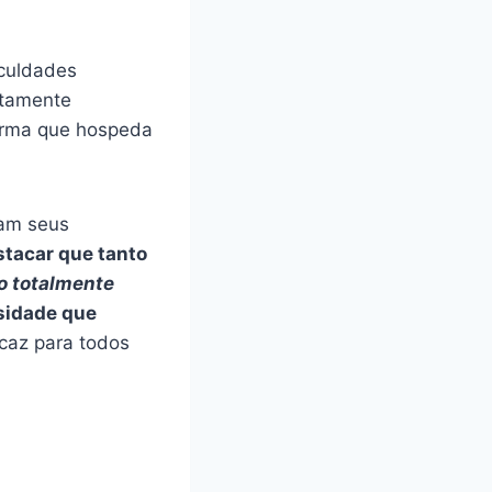
iculdades
ntamente
forma que hospeda
ram seus
stacar que tanto
o totalmente
sidade que
icaz para todos