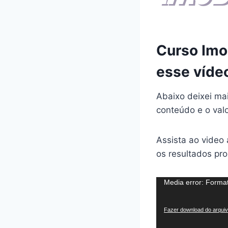
Curso Imob
esse víde
Abaixo deixei ma
conteúdo e o val
Assista ao video
os resultados pr
T
Media error: Format
o
c
Fazer download do arquiv
a