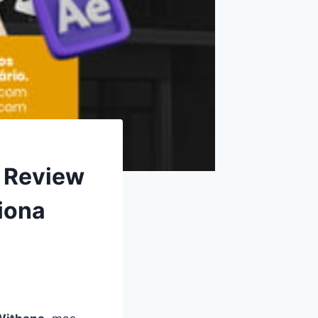
? Review
iona