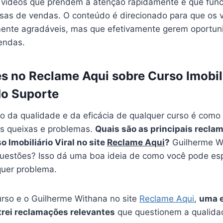
r vídeos que prendem a atenção rapidamente e que fu
as de vendas. O conteúdo é direcionado para que os 
ente agradáveis, mas que efetivamente gerem oportun
endas.
 no Reclame Aqui sobre Curso Imobiliá
do Suporte
o da qualidade e da eficácia de qualquer curso é como
 as queixas e problemas.
Quais são as principais recla
 Imobiliário Viral no site
Reclame Aqui
?
Guilherme W
questões? Isso dá uma boa ideia de como você pode esp
uer problema.
urso e o Guilherme Withana no site
Reclame Aqui
,
uma e
trei reclamações relevantes
que questionem a qualidad