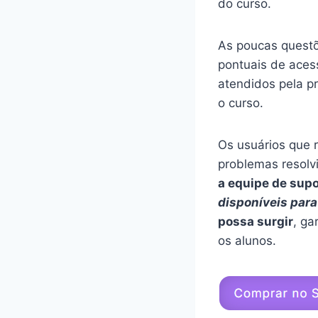
do curso.
As poucas questõ
pontuais de aces
atendidos pela p
o curso.
Os usuários que 
problemas resolv
a equipe de supo
disponíveis para
possa surgir
, ga
os alunos.