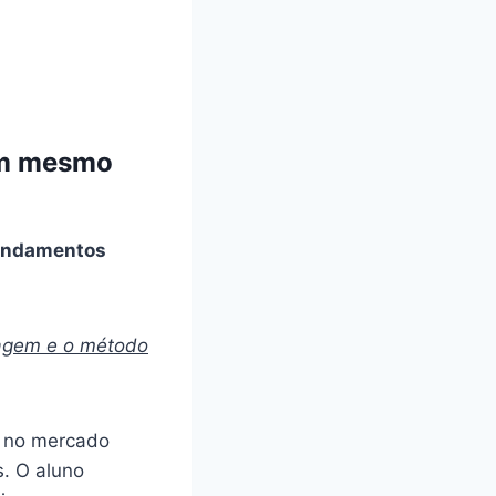
Bom mesmo
 fundamentos
agem e o método
m no mercado
s. O aluno