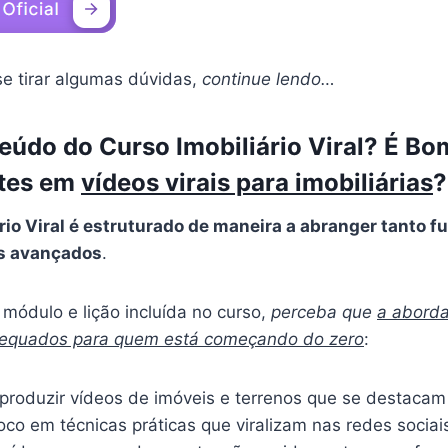
se tirar algumas dúvidas,
continue lendo…
eúdo do Curso Imobiliário Viral? É 
ntes em
vídeos virais para imobiliárias
?
rio Viral é estruturado de maneira a abranger tanto
s avançados
.
módulo e lição incluída no curso,
perceba que
a abord
dequados para quem está começando do zero
:
 produzir vídeos de imóveis e terrenos que se destaca
foco em técnicas práticas que viralizam nas redes sociai