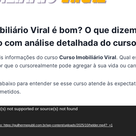
iliário Viral é bom? O que dize
o com análise detalhada do curs
is informações do curso
Curso Imobiliário Viral
. Qual e
or que o cursorealmente pode agregar à sua vida ou car
 abaixo para entender se esse curso atende às expectat
ometidos.
(s) not supported or source(s) not found
o: https://guilhermepubli.com.br/wp-content/uploads/2025/10/helder.mp4?_=1