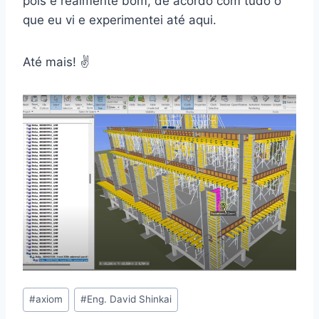
pois é realmente bom, de acordo com tudo o
que eu vi e experimentei até aqui.
Até mais! ✌️
Tags
#
axiom
#
Eng. David Shinkai
do