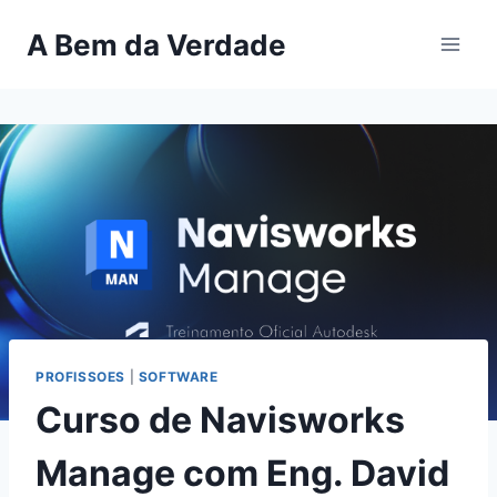
Pular
A Bem da Verdade
para
o
Conteúdo
PROFISSOES
|
SOFTWARE
Curso de Navisworks
Manage com Eng. David