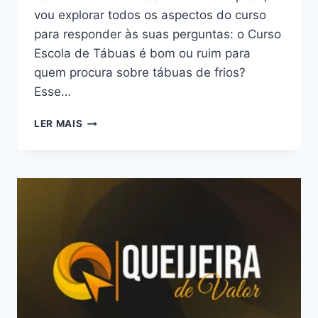
vou explorar todos os aspectos do curso
para responder às suas perguntas: o Curso
Escola de Tábuas é bom ou ruim para
quem procura sobre tábuas de frios?
Esse…
CURSO
LER MAIS
ESCOLA
DE
TÁBUAS:
BOM
OU
RUIM?
REVIEW
DO
CURSO
DA
MALU
MARCELA
BOMBARDELLI,