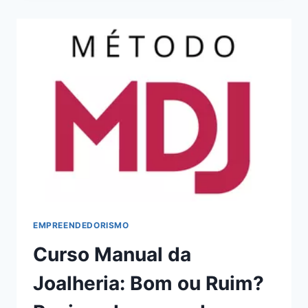
INTELIGÊNCIA
ARTESANAL:
BOM
OU
RUIM?
REVIEW
DO
CURSO
DO
ELVIS
RODRIGUES,
FUNCIONA
MESMO?
HOTMART
É
CONFIÁVEL?
EMPREENDEDORISMO
Curso Manual da
Joalheria: Bom ou Ruim?