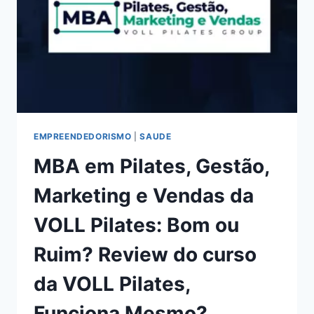
DO
RAFAEL
BRUNO,
FUNCIONA
MESMO?
HOTMART
É
CONFIÁVEL?
EMPREENDEDORISMO
|
SAUDE
MBA em Pilates, Gestão,
Marketing e Vendas da
VOLL Pilates: Bom ou
Ruim? Review do curso
da VOLL Pilates,
Funciona Mesmo?