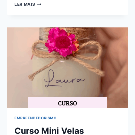
ACADEMIA
LER MAIS
DOMA:
BOM
OU
RUIM?
REVIEW
DO
CURSO
DA
ARQ.
PATRICIA
POMERANTZEFF,
FUNCIONA
MESMO?
HOTMART
É
CONFIÁVEL?
EMPREENDEDORISMO
Curso Mini Velas