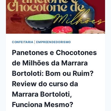
DO
LEANDRO
FIGUEIREDO,
FUNCIONA
MESMO?
HOTMART
É
CONFIÁVEL?
CONFEITARIA
|
EMPREENDEDORISMO
Panetones e Chocotones
de Milhões da Marrara
Bortoloti: Bom ou Ruim?
Review do curso da
Marrara Bortoloti,
Funciona Mesmo?