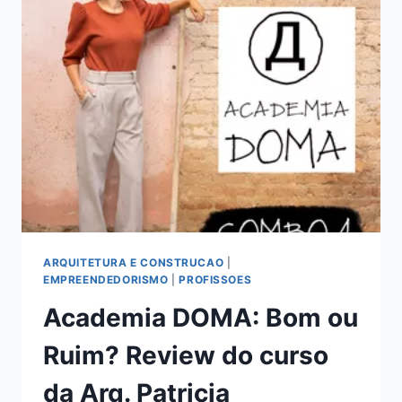
DA
MARRARA
BORTOLOTI:
BOM
OU
RUIM?
REVIEW
DO
CURSO
DA
MARRARA
BORTOLOTI,
FUNCIONA
MESMO?
ARQUITETURA E CONSTRUCAO
|
HOTMART
EMPREENDEDORISMO
|
PROFISSOES
É
Academia DOMA: Bom ou
CONFIÁVEL?
Ruim? Review do curso
da Arq. Patricia