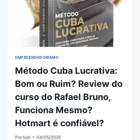
DA
KARLA
GONÇALVES,
FUNCIONA
MESMO?
HOTMART
É
CONFIÁVEL?
EMPREENDEDORISMO
Método Cuba Lucrativa:
Bom ou Ruim? Review do
curso do Rafael Bruno,
Funciona Mesmo?
Hotmart é confiável?
Por
luizi
04/05/2025