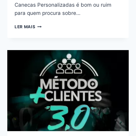
Canecas Personalizadas é bom ou ruim
para quem procura sobre…
CURSO
LER MAIS
MEU
NEGÓCIO
DE
CANECAS
PERSONALIZADAS:
BOM
OU
RUIM?
REVIEW
DO
CURSO
DO
HENRIQUE
FAMÍLIA
SUBLIMÁTICA,
FUNCIONA
MESMO?