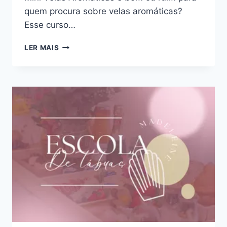
quem procura sobre velas aromáticas?
Esse curso…
CURSO
LER MAIS
MINI
VELAS
AROMÁTICAS
:
BOM
OU
RUIM?
REVIEW
DO
CURSO
DA
ANA
CAROLINA
ANDRADE,
FUNCIONA
MESMO?
HOTMART