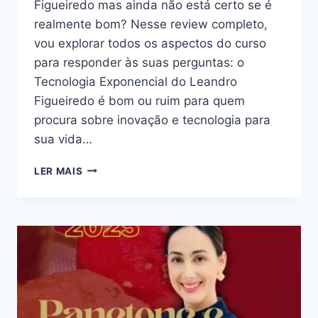
Figueiredo mas ainda não está certo se é
realmente bom? Nesse review completo,
vou explorar todos os aspectos do curso
para responder às suas perguntas: o
Tecnologia Exponencial do Leandro
Figueiredo é bom ou ruim para quem
procura sobre inovação e tecnologia para
sua vida…
TECNOLOGIA
LER MAIS
EXPONENCIAL
DO
LEANDRO
FIGUEIREDO:
BOM
OU
RUIM?
REVIEW
DO
CURSO