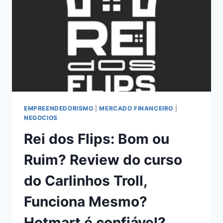
BOM
OU
RUIM?
REVIEW
DO
EVENTO
DO
ICARO
DE
CARVALHO,
FUNCIONA
EMPREENDEDORISMO
|
MERCADO FINANCEIRO
|
MESMO?
NEGOCIOS
HOTMART
Rei dos Flips: Bom ou
É
CONFIÁVEL?
Ruim? Review do curso
do Carlinhos Troll,
Funciona Mesmo?
Hotmart é confiável?