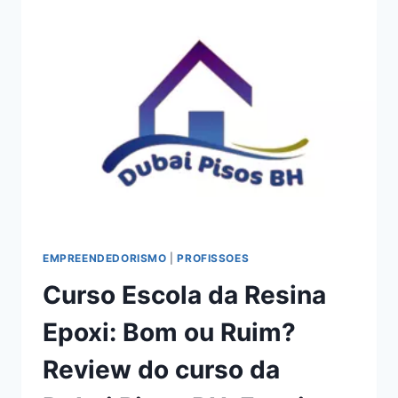
E
VENDAS
DA
VOLL
PILATES:
BOM
OU
RUIM?
REVIEW
DO
CURSO
DA
VOLL
PILATES,
EMPREENDEDORISMO
|
PROFISSOES
FUNCIONA
Curso Escola da Resina
MESMO?
HOTMART
Epoxi: Bom ou Ruim?
É
CONFIÁVEL?
Review do curso da