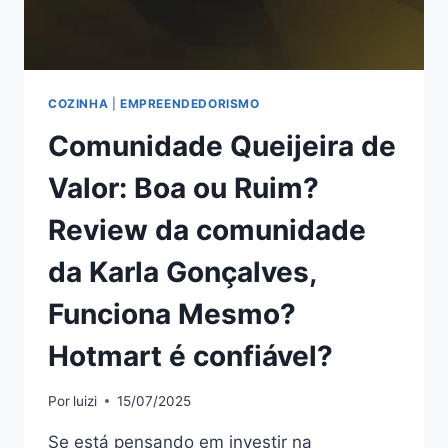
FUNCIONA
MESMO?
HOTMART
É
CONFIÁVEL?
COZINHA
|
EMPREENDEDORISMO
Comunidade Queijeira de
Valor: Boa ou Ruim?
Review da comunidade
da Karla Gonçalves,
Funciona Mesmo?
Hotmart é confiável?
Por
luizi
15/07/2025
Se está pensando em investir na