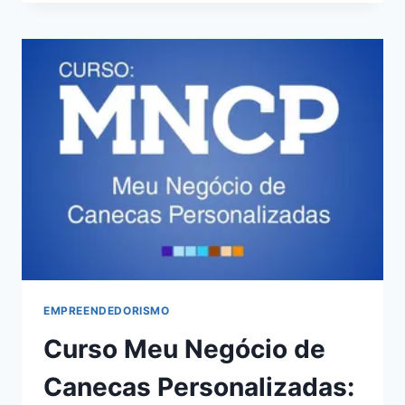
DA
RESINA
EPOXI:
BOM
OU
RUIM?
REVIEW
DO
CURSO
DA
DUBAI
PISOS
BH,
FUNCIONA
MESMO?
HOTMART
É
EMPREENDEDORISMO
CONFIÁVEL?
Curso Meu Negócio de
Canecas Personalizadas: