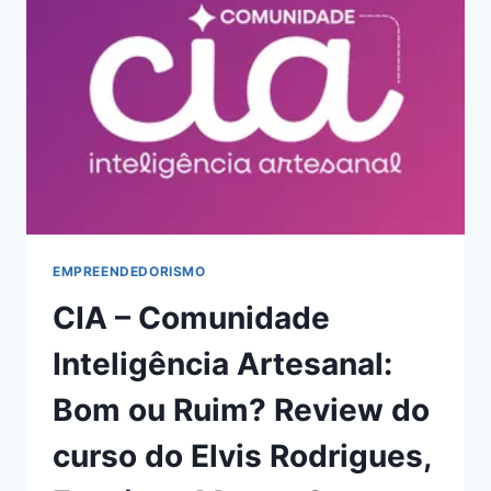
DO
CURSO
DO
CARLINHOS
TROLL,
FUNCIONA
MESMO?
HOTMART
É
CONFIÁVEL?
EMPREENDEDORISMO
CIA – Comunidade
Inteligência Artesanal:
Bom ou Ruim? Review do
curso do Elvis Rodrigues,