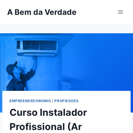
Pular
A Bem da Verdade
para
o
Conteúdo
EMPREENDEDORISMO
|
PROFISSOES
Curso Instalador
Profissional (Ar