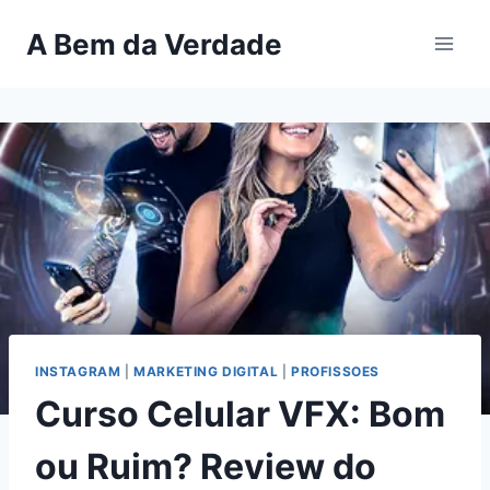
Pular
A Bem da Verdade
para
o
Conteúdo
INSTAGRAM
|
MARKETING DIGITAL
|
PROFISSOES
Curso Celular VFX: Bom
ou Ruim? Review do