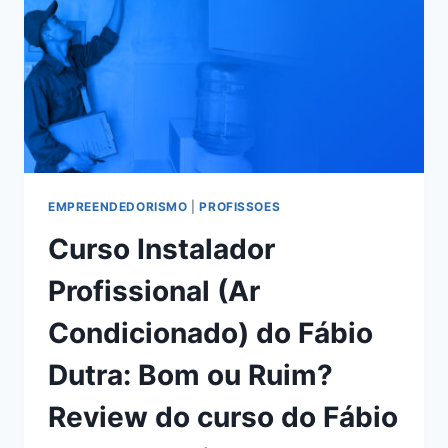
CURSO
DO
DESIGNER
NA
PRÁTICA,
FUNCIONA
MESMO?
HOTMART
É
CONFIÁVEL?
EMPREENDEDORISMO
|
PROFISSOES
Curso Instalador
Profissional (Ar
Condicionado) do Fábio
Dutra: Bom ou Ruim?
Review do curso do Fábio