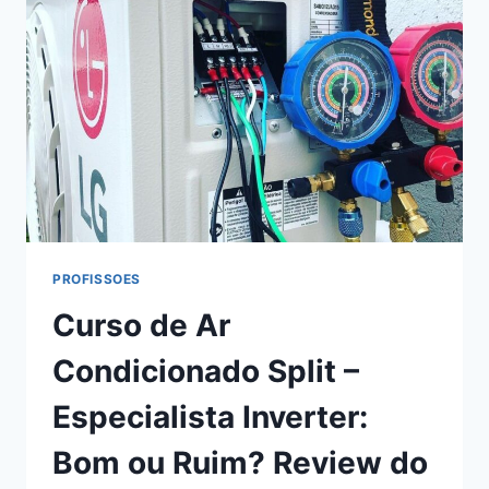
REVIEW
DO
CURSO
DO
ALEXANDRE
CARAMASCHI,
FUNCIONA
MESMO?
HOTMART
É
CONFIÁVEL?
PROFISSOES
Curso de Ar
Condicionado Split –
Especialista Inverter:
Bom ou Ruim? Review do