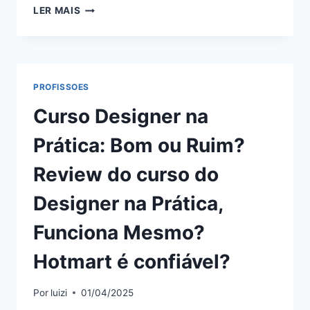
CURSO
LER MAIS
DE
AR
CONDICIONADO
SPLIT
–
PROFISSOES
ESPECIALISTA
INVERTER:
Curso Designer na
BOM
OU
Prática: Bom ou Ruim?
RUIM?
REVIEW
Review do curso do
DO
CURSO
Designer na Prática,
DO
LUCIANO
Funciona Mesmo?
DE
FREITAS,
Hotmart é confiável?
FUNCIONA
MESMO?
Por
luizi
01/04/2025
HOTMART