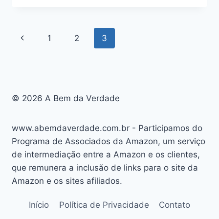
EXCEL
+
POWER
Navegação
Página
1
2
3
BI
DA
da
Anterior
VISCARI:
BOM
Página
OU
RUIM?
© 2026 A Bem da Verdade
REVIEW
DO
CURSO
www.abemdaverdade.com.br - Participamos do
DA
VISCARI,
Programa de Associados da Amazon, um serviço
FUNCIONA
de intermediação entre a Amazon e os clientes,
MESMO?
que remunera a inclusão de links para o site da
HOTMART
Amazon e os sites afiliados.
É
CONFIÁVEL?
Início
Política de Privacidade
Contato