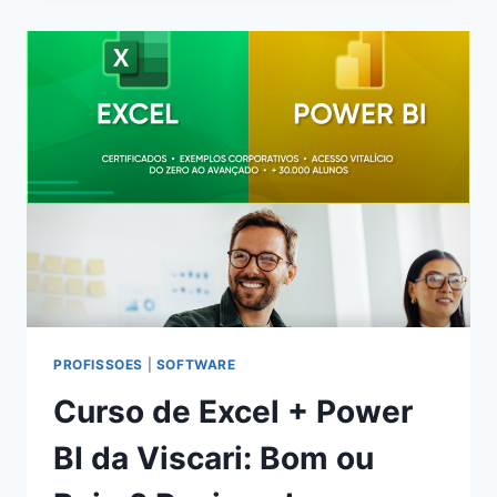
(AR
CONDICIONADO)
DO
FÁBIO
DUTRA:
BOM
OU
RUIM?
REVIEW
DO
CURSO
DO
FÁBIO
DUTRA,
FUNCIONA
MESMO?
PROFISSOES
|
SOFTWARE
HOTMART
Curso de Excel + Power
É
CONFIÁVEL?
BI da Viscari: Bom ou