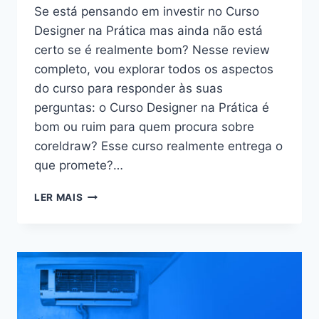
É
Se está pensando em investir no Curso
CONFIÁVEL?
Designer na Prática mas ainda não está
certo se é realmente bom? Nesse review
completo, vou explorar todos os aspectos
do curso para responder às suas
perguntas: o Curso Designer na Prática é
bom ou ruim para quem procura sobre
coreldraw? Esse curso realmente entrega o
que promete?…
CURSO
LER MAIS
DESIGNER
NA
PRÁTICA:
BOM
OU
RUIM?
REVIEW
DO