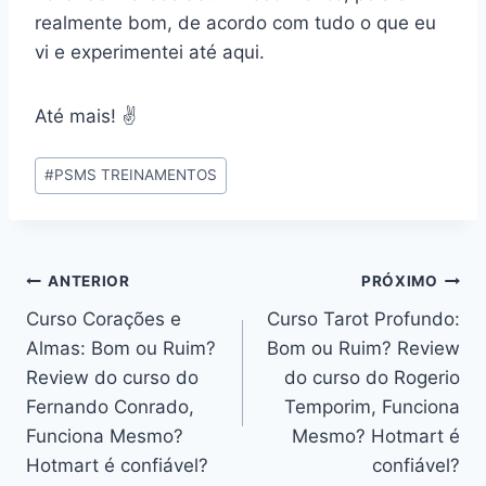
realmente bom, de acordo com tudo o que eu
vi e experimentei até aqui.
Até mais! ✌️
Tags
#
PSMS TREINAMENTOS
do
Post:
Navegação
ANTERIOR
PRÓXIMO
Curso Corações e
Curso Tarot Profundo:
de
Almas: Bom ou Ruim?
Bom ou Ruim? Review
Post
Review do curso do
do curso do Rogerio
Fernando Conrado,
Temporim, Funciona
Funciona Mesmo?
Mesmo? Hotmart é
Hotmart é confiável?
confiável?