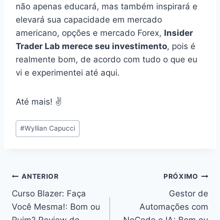
não apenas educará, mas também inspirará e
elevará sua capacidade em mercado
americano, opções e mercado Forex,
Insider
Trader Lab merece seu investimento
, pois é
realmente bom, de acordo com tudo o que eu
vi e experimentei até aqui.
Até mais! ✌️
Tags
#
Wyllian Capucci
do
Post:
Navegação
ANTERIOR
PRÓXIMO
Curso Blazer: Faça
Gestor de
de
Você Mesma!: Bom ou
Automações com
Ruim? Review do
NoCode e IA: Bom ou