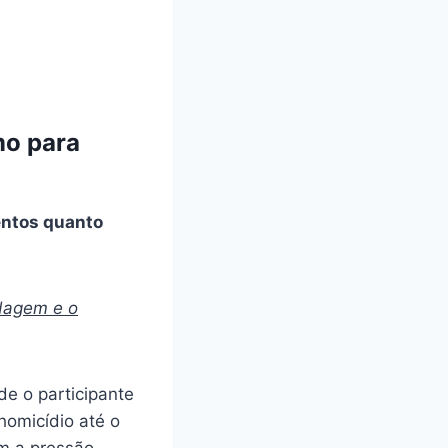
mo para
entos quanto
dagem e o
de o participante
homicídio até o