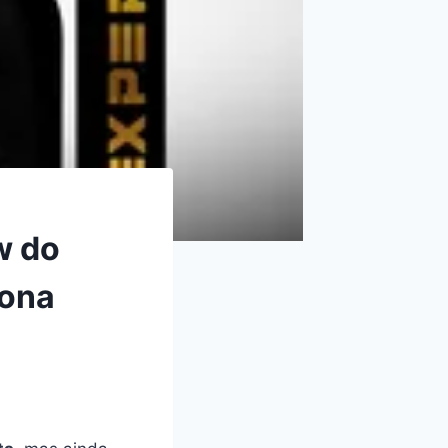
w do
iona