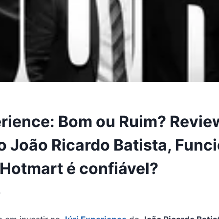
erience: Bom ou Ruim? Revie
o João Ricardo Batista, Func
otmart é confiável?
5