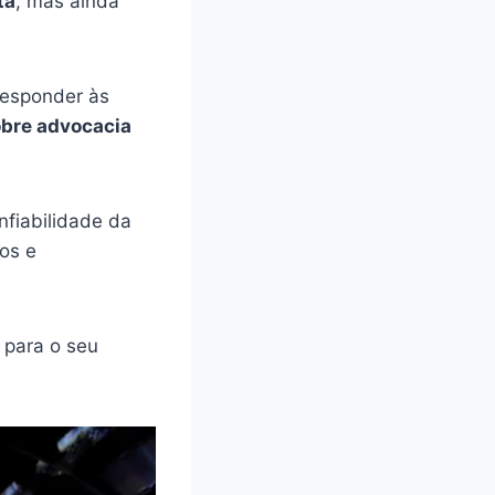
ta
, mas ainda
responder às
obre advocacia
fiabilidade da
os e
para o seu