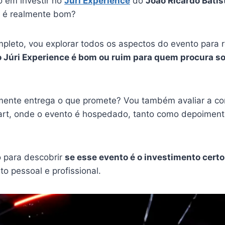
 em investir no
Júri Experience
do
João Ricardo Batis
e é realmente bom?
pleto, vou explorar todos os aspectos do evento para 
o Júri Experience é bom ou ruim para quem procura s
mente entrega o que promete? Vou também avaliar a con
rt, onde o evento é hospedado, tanto como depoiment
o para descobrir
se esse evento é o investimento certo
o pessoal e profissional.