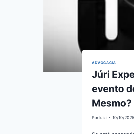
ADVOCACIA
Júri Exp
evento d
Mesmo? H
Por
luizi
10/10/202