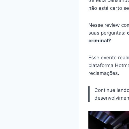
Se está pensando
não está certo s
Nesse review com
suas perguntas:
criminal?
Esse evento real
plataforma Hotma
reclamações.
Continue lend
desenvolviment