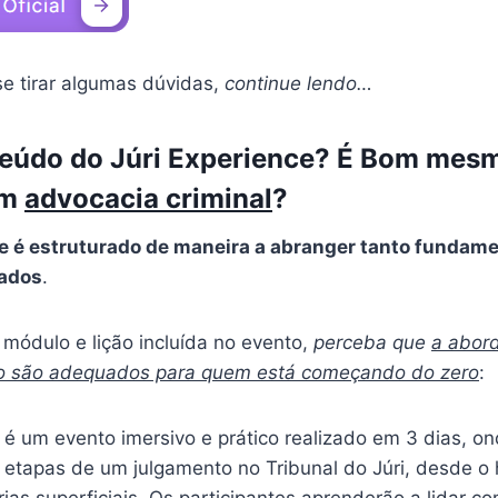
se tirar algumas dúvidas,
continue lendo…
teúdo do Júri Experience? É Bom mes
em
advocacia criminal
?
ce é estruturado de maneira a abranger tanto fundam
çados
.
módulo e lição incluída no evento,
perceba que
a abor
o são adequados para quem está começando do zero
:
 é um evento imersivo e prático realizado em 3 dias, on
 etapas de um julgamento no Tribunal do Júri, desde o 