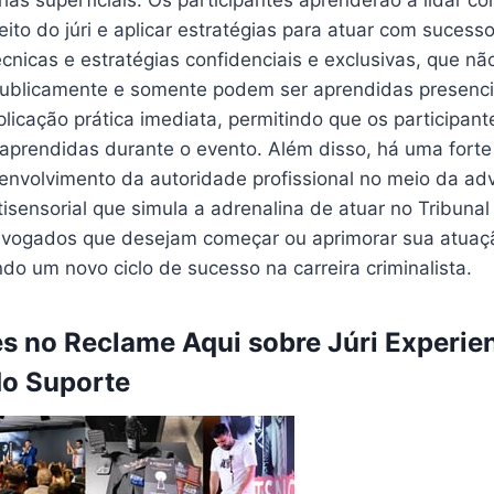
rias superficiais. Os participantes aprenderão a lidar c
eito do júri e aplicar estratégias para atuar com sucess
écnicas e estratégias confidenciais e exclusivas, que nã
ublicamente e somente podem ser aprendidas presenc
plicação prática imediata, permitindo que os participa
 aprendidas durante o evento. Além disso, há uma fort
envolvimento da autoridade profissional no meio da adv
isensorial que simula a adrenalina de atuar no Tribunal
dvogados que desejam começar ou aprimorar sua atuaçã
ndo um novo ciclo de sucesso na carreira criminalista.
 no Reclame Aqui sobre Júri Experie
do Suporte