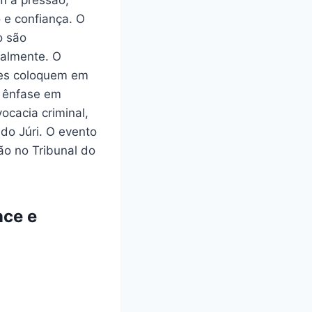
om a pressão,
o e confiança. O
o são
ialmente. O
ntes coloquem em
e ênfase em
ocacia criminal,
 do Júri. O evento
o no Tribunal do
nce e