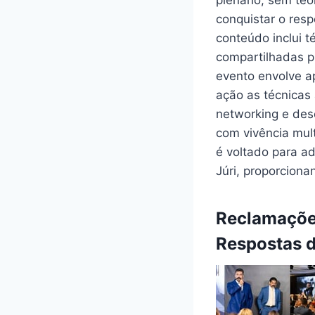
plenário, sem teo
conquistar o resp
conteúdo inclui t
compartilhadas p
evento envolve a
ação as técnicas
networking e des
com vivência mult
é voltado para a
Júri, proporciona
Reclamações
Respostas 