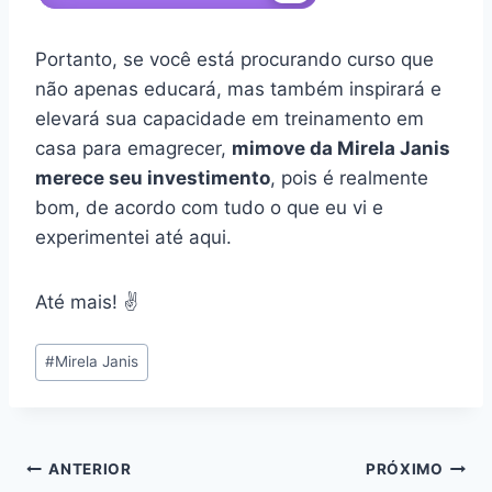
Portanto, se você está procurando curso que
não apenas educará, mas também inspirará e
elevará sua capacidade em treinamento em
casa para emagrecer,
mimove da Mirela Janis
merece seu investimento
, pois é realmente
bom, de acordo com tudo o que eu vi e
experimentei até aqui.
Até mais! ✌️
Tags
#
Mirela Janis
do
Post:
Navegação
ANTERIOR
PRÓXIMO