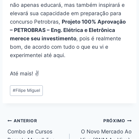
não apenas educará, mas também inspirará e
elevará sua capacidade em preparação para
concurso Petrobras,
Projeto 100% Aprovação
– PETROBRAS – Eng. Elétrica e Eletrônica
merece seu investimento
, pois é realmente
bom, de acordo com tudo o que eu vi e
experimentei até aqui.
Até mais! ✌️
Tags
#
Filipe Miguel
do
Post:
Navegação
ANTERIOR
PRÓXIMO
Combo de Cursos
O Novo Mercado Ao
de