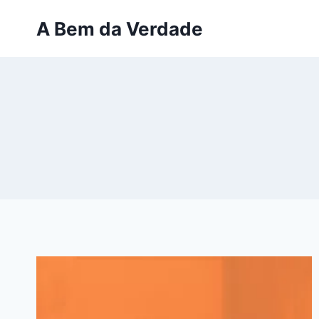
Pular
A Bem da Verdade
para
o
Conteúdo