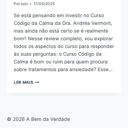
Por
luizi
17/05/2025
Se está pensando em investir no Curso
Código da Calma da Dra. Andréa Vermont,
mas ainda não está certo se é realmente
bom? Nesse review completo, vou explorar
todos os aspectos do curso para responder
às suas perguntas: o Curso Código da
Calma é bom ou ruim para quem procura
sobre tratamentos para ansiedade? Esse…
CURSO
LER MAIS
CÓDIGO
DA
CALMA:
BOM
OU
RUIM?
© 2026 A Bem da Verdade
REVIEW