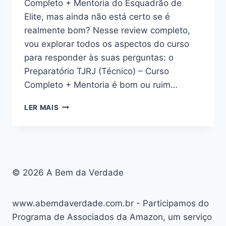
Completo + Mentoria do Esquadrão de
Elite, mas ainda não está certo se é
realmente bom? Nesse review completo,
vou explorar todos os aspectos do curso
para responder às suas perguntas: o
Preparatório TJRJ (Técnico) – Curso
Completo + Mentoria é bom ou ruim…
PREPARATÓRIO
LER MAIS
TJRJ
(TÉCNICO)
–
CURSO
COMPLETO
+
© 2026 A Bem da Verdade
MENTORIA:
BOM
OU
www.abemdaverdade.com.br - Participamos do
RUIM?
Programa de Associados da Amazon, um serviço
REVIEW