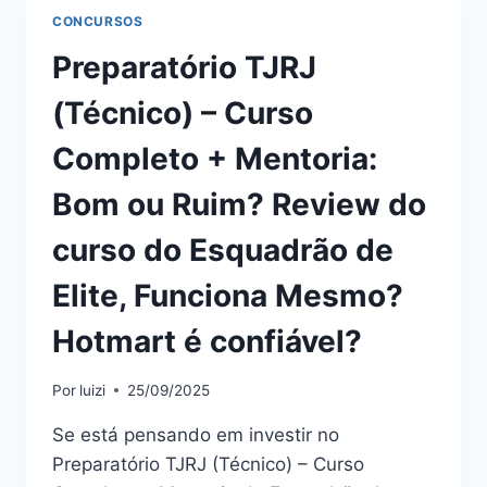
DO
CONCURSOS
ESQUADRÃO
DE
Preparatório TJRJ
ELITE:
BOM
(Técnico) – Curso
OU
RUIM?
Completo + Mentoria:
REVIEW
DO
Bom ou Ruim? Review do
CURSO
DO
curso do Esquadrão de
ESQUADRÃO
DE
Elite, Funciona Mesmo?
ELITE,
FUNCIONA
Hotmart é confiável?
MESMO?
HOTMART
Por
luizi
25/09/2025
É
CONFIÁVEL?
Se está pensando em investir no
Preparatório TJRJ (Técnico) – Curso