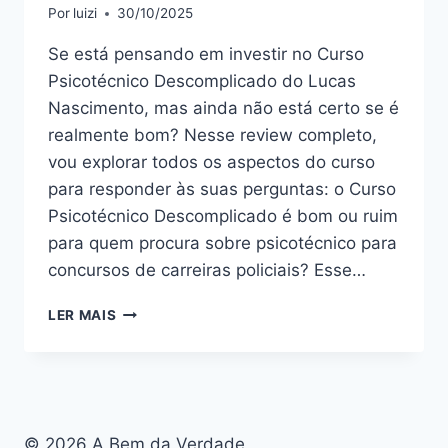
Por
luizi
30/10/2025
Se está pensando em investir no Curso
Psicotécnico Descomplicado do Lucas
Nascimento, mas ainda não está certo se é
realmente bom? Nesse review completo,
vou explorar todos os aspectos do curso
para responder às suas perguntas: o Curso
Psicotécnico Descomplicado é bom ou ruim
para quem procura sobre psicotécnico para
concursos de carreiras policiais? Esse…
CURSO
LER MAIS
PSICOTÉCNICO
DESCOMPLICADO:
BOM
OU
RUIM?
REVIEW
© 2026 A Bem da Verdade