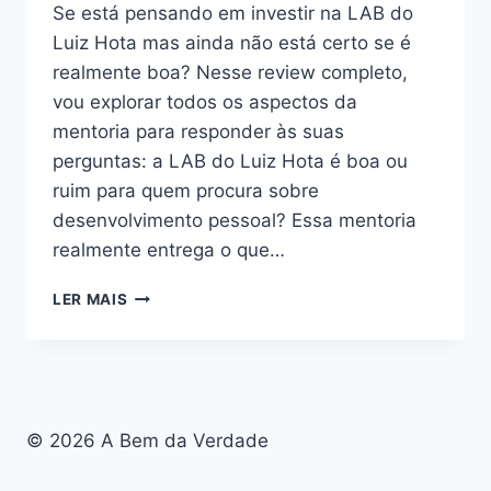
Se está pensando em investir na LAB do
Luiz Hota mas ainda não está certo se é
realmente boa? Nesse review completo,
vou explorar todos os aspectos da
mentoria para responder às suas
perguntas: a LAB do Luiz Hota é boa ou
ruim para quem procura sobre
desenvolvimento pessoal? Essa mentoria
realmente entrega o que…
LAB
LER MAIS
DO
LUIZ
HOTA:
BOA
OU
RUIM?
© 2026 A Bem da Verdade
REVIEW
DA