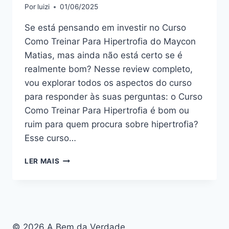
Por
luizi
01/06/2025
Se está pensando em investir no Curso
Como Treinar Para Hipertrofia do Maycon
Matias, mas ainda não está certo se é
realmente bom? Nesse review completo,
vou explorar todos os aspectos do curso
para responder às suas perguntas: o Curso
Como Treinar Para Hipertrofia é bom ou
ruim para quem procura sobre hipertrofia?
Esse curso…
CURSO
LER MAIS
COMO
TREINAR
PARA
HIPERTROFIA:
BOM
OU
© 2026 A Bem da Verdade