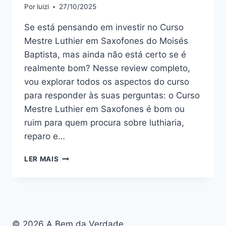
Por
luizi
27/10/2025
Se está pensando em investir no Curso
Mestre Luthier em Saxofones do Moisés
Baptista, mas ainda não está certo se é
realmente bom? Nesse review completo,
vou explorar todos os aspectos do curso
para responder às suas perguntas: o Curso
Mestre Luthier em Saxofones é bom ou
ruim para quem procura sobre luthiaria,
reparo e…
CURSO
LER MAIS
MESTRE
LUTHIER
EM
SAXOFONES
:
BOM
© 2026 A Bem da Verdade