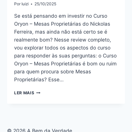
Por
luizi
25/10/2025
Se está pensando em investir no Curso
Oryon – Mesas Proprietárias do Nickolas
Ferreira, mas ainda não está certo se é
realmente bom? Nesse review completo,
vou explorar todos os aspectos do curso
para responder às suas perguntas: o Curso
Oryon – Mesas Proprietárias é bom ou ruim
para quem procura sobre Mesas
Proprietárias? Esse…
CURSO
LER MAIS
ORYON
–
MESAS
PROPRIETÁRIAS:
BOM
OU
© 2026 A Bem da Verdade