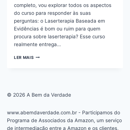
completo, vou explorar todos os aspectos
do curso para responder às suas
perguntas: o Laserterapia Baseada em
Evidências é bom ou ruim para quem
procura sobre laserterapia? Esse curso
realmente entrega…
LASERTERAPIA
LER MAIS
BASEADA
EM
EVIDÊNCIAS:
BOM
OU
RUIM?
© 2026 A Bem da Verdade
REVIEW
DO
CURSO
www.abemdaverdade.com.br - Participamos do
DA
Programa de Associados da Amazon, um serviço
VIRGINIA
de intermediação entre a Amazon e os clientes,
FERREIRA,