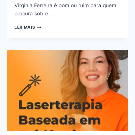
Virginia Ferreira é bom ou ruim para quem
procura sobre…
CURSO
LER MAIS
DE
LASERTERAPIA
E
AMAMENTAÇÃO
DA
VIRGINIA
FERREIRA:
BOM
OU
RUIM?
REVIEW
DO
CURSO
DA
VIRGINIA
FERREIRA,
FUNCIONA