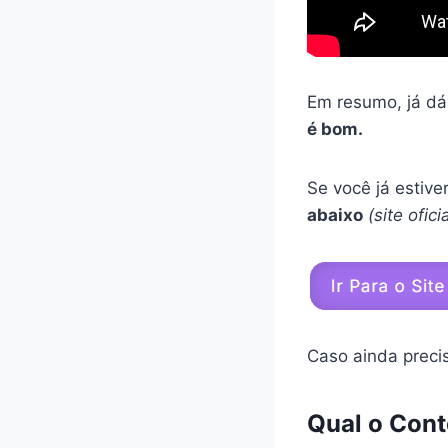
Em resumo, já dá
é bom.
Se você já estiv
abaixo
(site ofic
Caso ainda preci
Qual o Cont