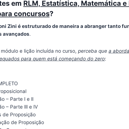
ntes em
RLM, Estatística, Matemática 
para concursos
?
oni Zini é estruturado de maneira a abranger tanto 
s avançados
.
módulo e lição incluída no curso,
perceba que
a abord
dequados para quem está começando do zero
:
MPLETO
roposicional
o – Parte I e II
o – Parte III e IV
 de Proposição
cação de Proposição