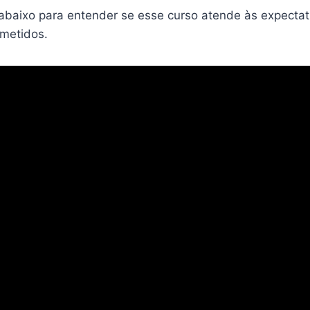
 abaixo para entender se esse curso atende às expectat
ometidos.