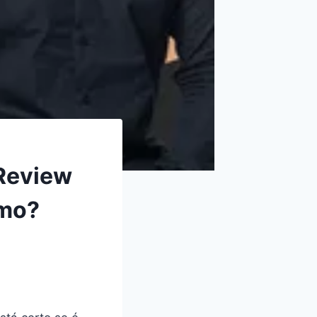
 Review
smo?