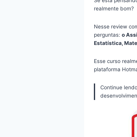
Se está pensando
realmente bom?
Nesse review com
perguntas:
o Ass
Estatística, Ma
Esse curso realm
plataforma Hotma
Continue lend
desenvolviment