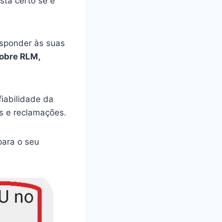
tá certo se é
esponder às suas
sobre RLM,
iabilidade da
s e reclamações.
ara o seu