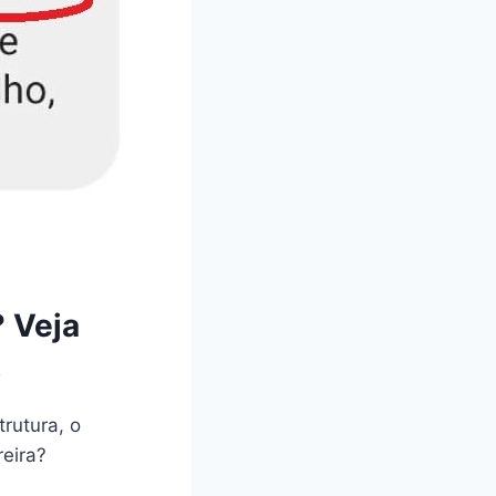
? Veja
o
trutura, o
reira?