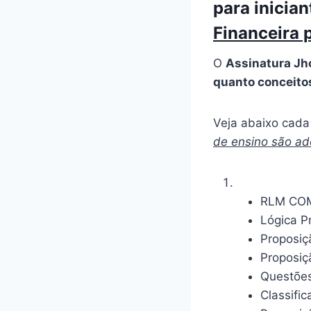
para inicia
Financeira 
O
Assinatura Jh
quanto conceito
Veja abaixo cada 
de ensino são a
RLM CO
Lógica P
Proposiçã
Proposiçã
Questões
Classifi