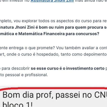
 em investir no
Assinatura Jhoni Zini
mas ainda não es
pleto, vou explorar todos os aspectos do curso para r
inatura Jhoni Zini é bom ou ruim para quem procura 
temática e Matemática Financeira para concursos?
ente entrega o que promete? Vou também avaliar a conf
rt, onde o curso é hospedado, tanto como depoimento
o para descobrir
se esse curso é o investimento certo
p
o pessoal e profissional.