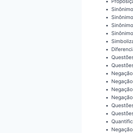
Proposi
Sinônimo
Sinônim
Sinônim
Sinônimo
Simboliz
Diferenc
Questões
Questões
Negação 
Negação
Negação
Negação 
Questõe
Questões
Quantifi
Negação 