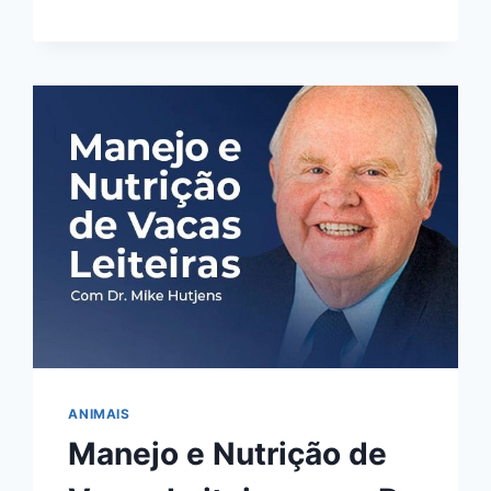
OU
RUIM?
REVIEW
DO
CURSO
DO
LEANDRO
VIANNA,
FUNCIONA
MESMO?
HOTMART
É
CONFIÁVEL?
ANIMAIS
Manejo e Nutrição de