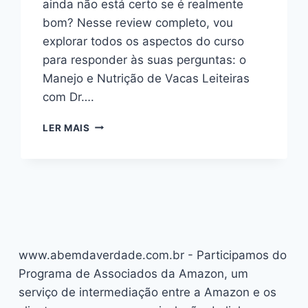
ainda não está certo se é realmente
bom? Nesse review completo, vou
explorar todos os aspectos do curso
para responder às suas perguntas: o
Manejo e Nutrição de Vacas Leiteiras
com Dr….
MANEJO
LER MAIS
E
NUTRIÇÃO
DE
VACAS
LEITEIRAS
COM
DR.
MIKE
www.abemdaverdade.com.br - Participamos do
HUTJENS:
BOM
Programa de Associados da Amazon, um
OU
serviço de intermediação entre a Amazon e os
RUIM?