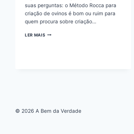
suas perguntas: o Método Rocca para
criação de ovinos é bom ou ruim para
quem procura sobre criação…
MÉTODO
LER MAIS
ROCCA
PARA
CRIAÇÃO
DE
OVINOS:
BOM
OU
RUIM?
REVIEW
DO
CURSO
DO
© 2026 A Bem da Verdade
RODRIGO
ROCCA,
FUNCIONA
MESMO?