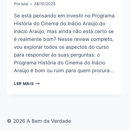
Por
luizi
28/10/2025
Se está pensando em investir no Programa
História do Cinema do Inácio Araújo do
Inácio Araújo, mas ainda não está certo se
é realmente bom? Nesse review completo,
vou explorar todos os aspectos do curso
para responder às suas perguntas: o
Programa História do Cinema do Inácio
Araújo é bom ou ruim para quem procura…
PROGRAMA
LER MAIS
HISTÓRIA
DO
CINEMA
DO
INÁCIO
ARAÚJO:
© 2026 A Bem da Verdade
BOM