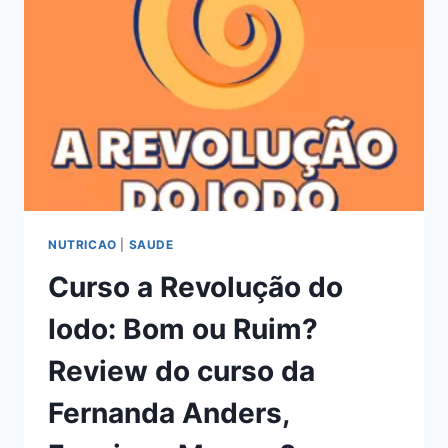
DO
CURSO
DO
DR.
THIAGO
BECHAR,
FUNCIONA
MESMO?
HOTMART
É
CONFIÁVEL?
NUTRICAO
|
SAUDE
Curso a Revolução do
Iodo: Bom ou Ruim?
Review do curso da
Fernanda Anders,