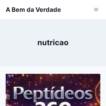
Pular
A Bem da Verdade
para
o
Conteúdo
nutricao