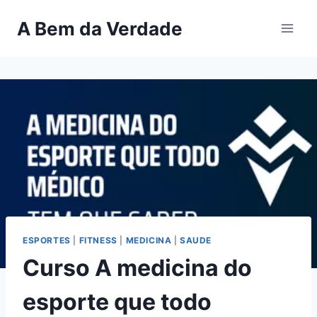
Pular
A Bem da Verdade
para
o
Conteúdo
ESPORTES
|
FITNESS
|
MEDICINA
|
SAUDE
Curso A medicina do
esporte que todo