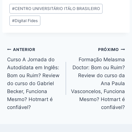
Tags
#
CENTRO UNIVERSITÁRIO ITÁLO BRASILEIRO
do
#
Digital Fides
Post:
Navegação
ANTERIOR
PRÓXIMO
Curso A Jornada do
Formação Melasma
de
Autodidata em Inglês:
Doctor: Bom ou Ruim?
Post
Bom ou Ruim? Review
Review do curso da
do curso do Gabriel
Ana Paula
Becker, Funciona
Vasconcelos, Funciona
Mesmo? Hotmart é
Mesmo? Hotmart é
confiável?
confiável?