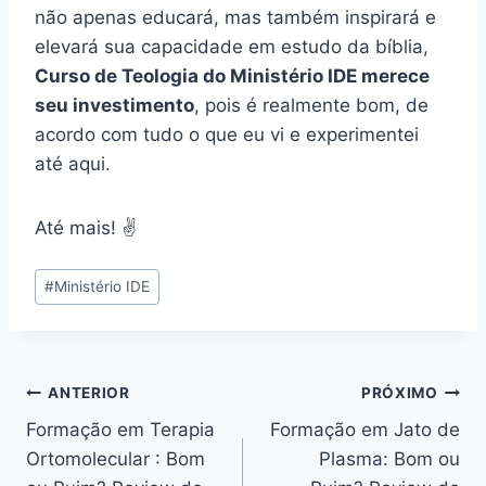
não apenas educará, mas também inspirará e
elevará sua capacidade em estudo da bíblia,
Curso de Teologia do Ministério IDE merece
seu investimento
, pois é realmente bom, de
acordo com tudo o que eu vi e experimentei
até aqui.
Até mais! ✌️
Tags
#
Ministério IDE
do
Post:
Navegação
ANTERIOR
PRÓXIMO
Formação em Terapia
Formação em Jato de
de
Ortomolecular : Bom
Plasma: Bom ou