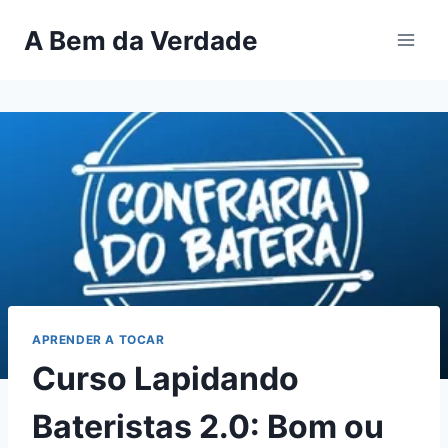
Pular
A Bem da Verdade
para
o
Conteúdo
APRENDER A TOCAR
Curso Lapidando
Bateristas 2.0: Bom ou