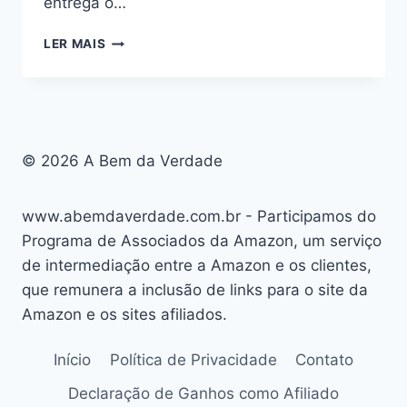
entrega o…
ESCOLA
LER MAIS
DESIGNER
DE
UNHAS:
BOM
OU
RUIM?
© 2026 A Bem da Verdade
REVIEW
DO
CURSO
www.abemdaverdade.com.br - Participamos do
DA
Programa de Associados da Amazon, um serviço
ESCOLA
de intermediação entre a Amazon e os clientes,
DESIGNER
DE
que remunera a inclusão de links para o site da
UNHAS,
Amazon e os sites afiliados.
FUNCIONA
MESMO?
Início
Política de Privacidade
Contato
HOTMART
É
Declaração de Ganhos como Afiliado
CONFIÁVEL?