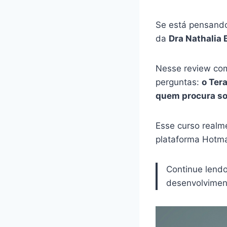
Se está pensando
da
Dra Nathalia 
Nesse review com
perguntas:
o Ter
quem procura so
Esse curso realm
plataforma Hotma
Continue lend
desenvolviment