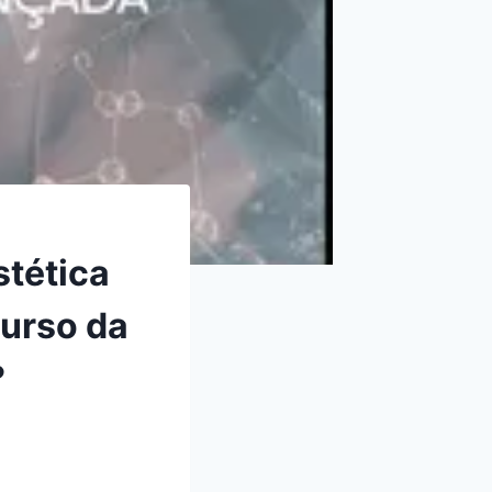
stética
urso da
?