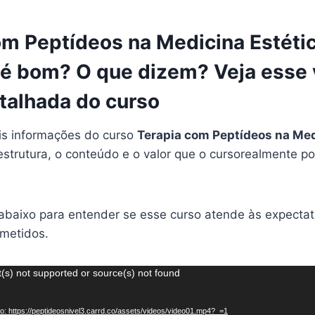
om Peptídeos na Medicina Estéti
é bom? O que dizem? Veja esse
etalhada do curso
is informações do curso
Terapia com Peptídeos na Med
 estrutura, o conteúdo e o valor que o cursorealmente p
 abaixo para entender se esse curso atende às expectat
ometidos.
(s) not supported or source(s) not found
o: https://peptideosnivel3.carrd.co/assets/videos/video01.mp4?_=1