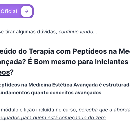
se tirar algumas dúvidas,
continue lendo…
eúdo do Terapia com Peptídeos na Me
vançada? É Bom mesmo para iniciante
eos
?
eptídeos na Medicina Estética Avançada é estruturad
fundamentos quanto conceitos avançados
.
módulo e lição incluída no curso,
perceba que
a abord
dequados para quem está começando do zero
: