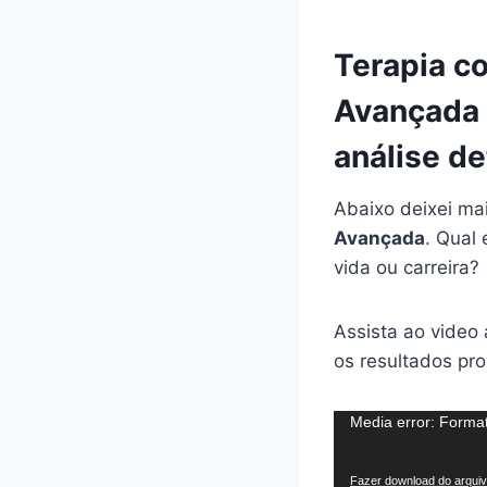
Terapia c
Avançada 
análise d
Abaixo deixei ma
Avançada
. Qual
vida ou carreira?
Assista ao video
os resultados pr
T
Media error: Format
o
c
Fazer download do arquiv