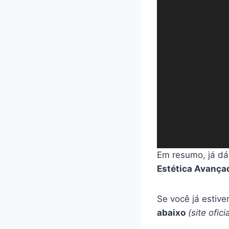
a
d
o
r
d
e
v
í
d
e
o
Em resumo, já dá
Estética Avançad
Se você já estiv
abaixo
(site ofic