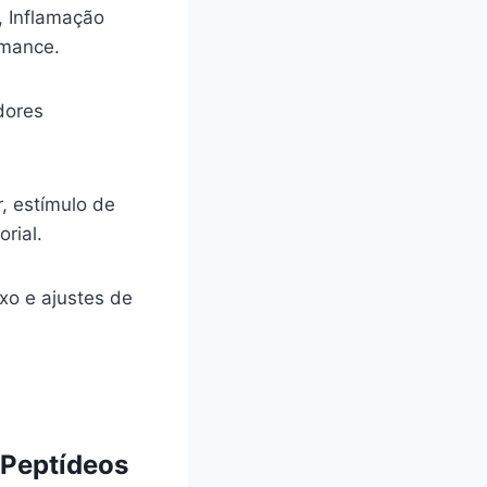
, Inflamação
rmance.
dores
, estímulo de
rial.
ixo e ajustes de
 Peptídeos