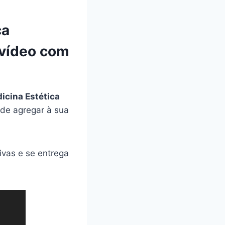
ca
 vídeo com
icina Estética
ode agregar à sua
ivas e se entrega