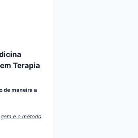
dicina
s em
Terapia
o de maneira a
agem e o método