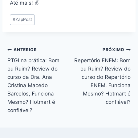
Até mais! ✌️
Tags
#
ZapPost
do
Post:
Navegação
ANTERIOR
PRÓXIMO
PTGI na prática: Bom
Repertório ENEM: Bom
de
ou Ruim? Review do
ou Ruim? Review do
Post
curso da Dra. Ana
curso do Repertório
Cristina Macedo
ENEM, Funciona
Barcelos, Funciona
Mesmo? Hotmart é
Mesmo? Hotmart é
confiável?
confiável?