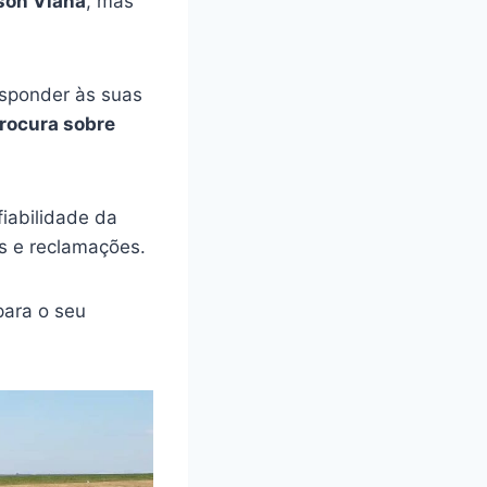
son Viana
, mas
esponder às suas
rocura sobre
iabilidade da
s e reclamações.
ara o seu