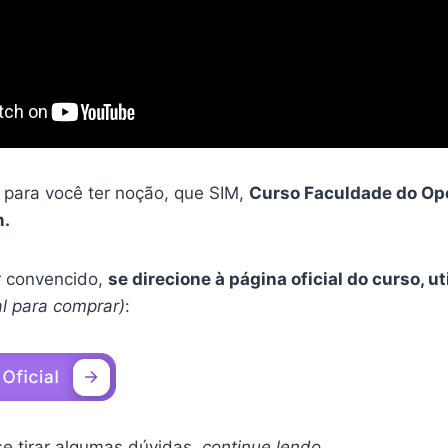
 para você ter noção, que SIM,
Curso Faculdade do Ope
m.
er convencido,
se direcione à página oficial do curso, u
ial para comprar)
:
se tirar algumas dúvidas,
continue lendo…