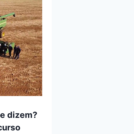
ue dizem?
curso