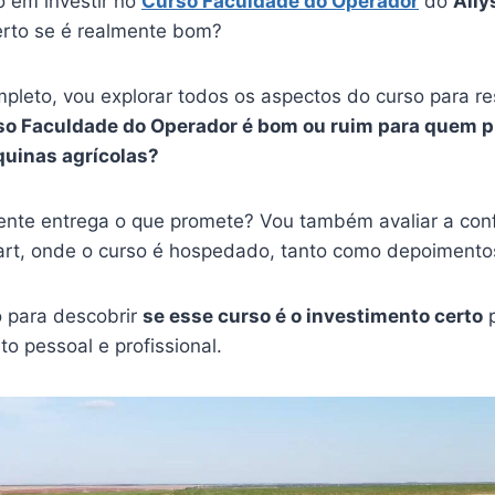
 em investir no
Curso Faculdade do Operador
do
Ally
erto se é realmente bom?
pleto, vou explorar todos os aspectos do curso para r
so Faculdade do Operador é bom ou ruim para quem p
uinas agrícolas?
ente entrega o que promete? Vou também avaliar a conf
rt, onde o curso é hospedado, tanto como depoimento
o para descobrir
se esse curso é o investimento certo
p
o pessoal e profissional.