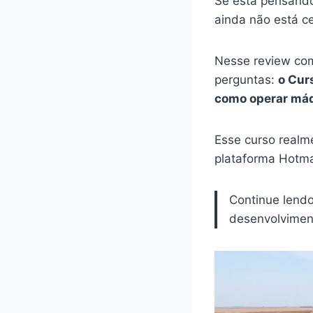
Se está pensando
ainda não está c
Nesse review com
perguntas:
o Cur
como operar máq
Esse curso realm
plataforma Hotma
Continue lend
desenvolviment