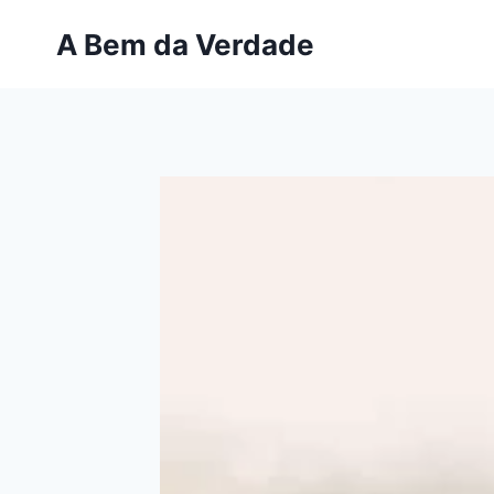
Pular
A Bem da Verdade
para
o
Conteúdo