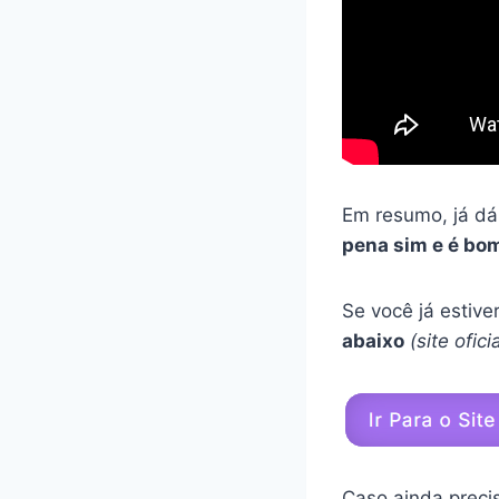
Em resumo, já dá
pena sim e é bo
Se você já estiv
abaixo
(site ofic
Caso ainda preci