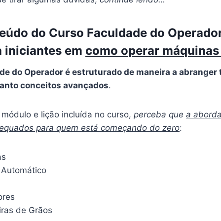
teúdo do Curso Faculdade do Operado
 iniciantes em
como operar máquinas 
de do Operador é estruturado de maneira a abranger 
anto conceitos avançados
.
módulo e lição incluída no curso,
perceba que
a abord
dequados para quem está começando do zero
:
as
 Automático
ores
iras de Grãos