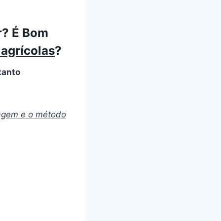
r? É Bom
agrícolas
?
tanto
agem e o método