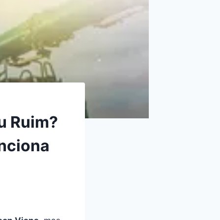
u Ruim?
unciona