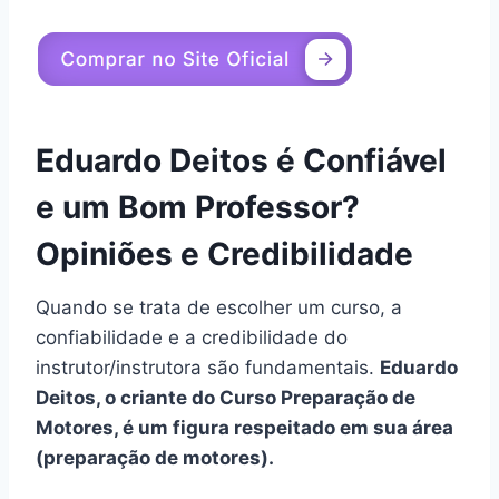
conhecimento necessário para você INSTALAR
E ACERTAR qualquer injeção eletrônica
programável e assim ser reconhecido na sua
região pelos acertos finos que realiza.
Você também pode acompanhar o
Instagram
do Eduardo Deitos, que é
@injectionschool
.
Veja agora
depoimentos
de outros alunos que
separei:
Depoimentos de alunos do
Curso Preparação de Motores:
Resultados Reais confirmam se
esse curso é realmente bom