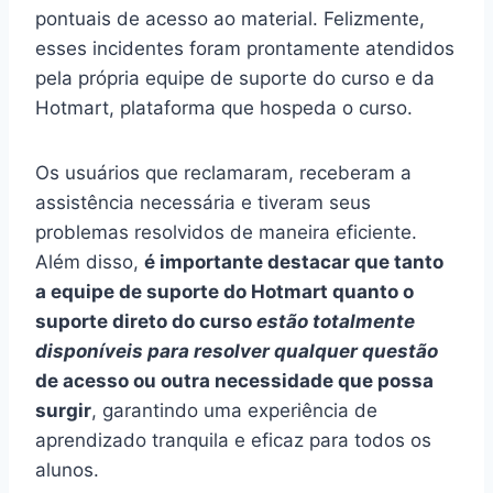
(preparação de motores).
Descrição fornecida pelo autor:
Eu sou o Eduardo Deitos e minha missão é
transformar sua vida profissional e alavancar
sua carreira e, consequentemente, seus
ganhos.
Como eu faço isso?
Em minha jornada já ajudei mais de cinco mil
alunos, que passaram pelos meus cursos de
Injeção eletrônica e Preparação de Motores. O
curso Mestres da Injeção Programável 2.0 foi
reformulado para cumprir objetivos muito
importantes: ajudar você dominar todo o