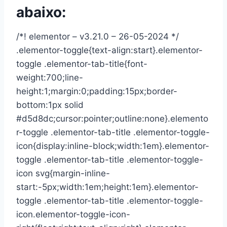
abaixo:
/*! elementor – v3.21.0 – 26-05-2024 */
.elementor-toggle{text-align:start}.elementor-
toggle .elementor-tab-title{font-
weight:700;line-
height:1;margin:0;padding:15px;border-
bottom:1px solid
#d5d8dc;cursor:pointer;outline:none}.elemento
r-toggle .elementor-tab-title .elementor-toggle-
icon{display:inline-block;width:1em}.elementor-
toggle .elementor-tab-title .elementor-toggle-
icon svg{margin-inline-
start:-5px;width:1em;height:1em}.elementor-
toggle .elementor-tab-title .elementor-toggle-
icon.elementor-toggle-icon-