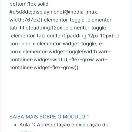
bottom:1px solid
#d5d8dc;display:none}@media (max-
width:767px){.elementor-toggle .elementor-
tab-title{padding:12px}.elementor-toggle
.elementor-tab-content{padding:12px 10px}}.e-
con-inner>.elementor-widget-toggle,.e-
con>.elementor-widget-toggle{width:var(–
container-widget-width);–flex-grow:var(–
container-widget-flex-grow)}
SAIBA MAIS SOBRE O MÓDULO 1
Aula 1: Apresentação e explicação do