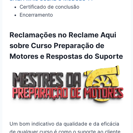
As poucas questões registradas estão
relacionadas principalmente a dificuldades
pontuais de acesso ao material. Felizmente,
esses incidentes foram prontamente atendidos
pela própria equipe de suporte do curso e da
Hotmart, plataforma que hospeda o curso.
Os usuários que reclamaram, receberam a
assistência necessária e tiveram seus
problemas resolvidos de maneira eficiente.
Além disso,
é importante destacar que tanto
a equipe de suporte do Hotmart quanto o
suporte direto do curso
estão totalmente
disponíveis para resolver qualquer questão
de acesso ou outra necessidade que possa
surgir
, garantindo uma experiência de