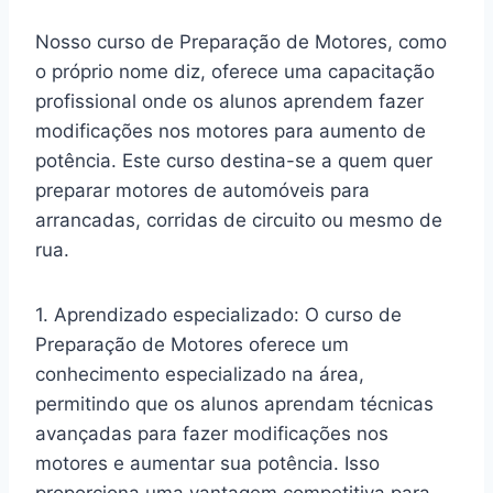
aptos a trabalhar profissionalmente na área,
seja como preparadores de motores em
oficinas especializadas, mecânicos
automotivos ou até mesmo em equipes de
competição. Isso abre portas para
oportunidades de carreira e possibilita o
desenvolvimento de uma atividade profissional
gratificante e lucrativa.
Antes de se comprometer com a compra do
curso, é essencial entender as implicações
financeiras. o curso é oferecido a um preço que
reflete o valor agregado e expertise do
Eduardo Deitos, mas é importante avaliar se
cabe no seu orçamento. Curso Preparação de
Motores tem um
valor regular de
R$2597
.