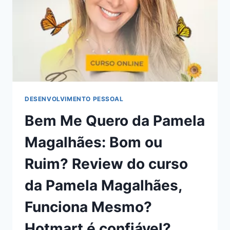
RUIM?
REVIEW
DO
CURSO
DO
LUCIANO
DE
FREITAS,
FUNCIONA
DESENVOLVIMENTO PESSOAL
MESMO?
Bem Me Quero da Pamela
HOTMART
É
Magalhães: Bom ou
CONFIÁVEL?
Ruim? Review do curso
da Pamela Magalhães,
Funciona Mesmo?
Hotmart é confiável?