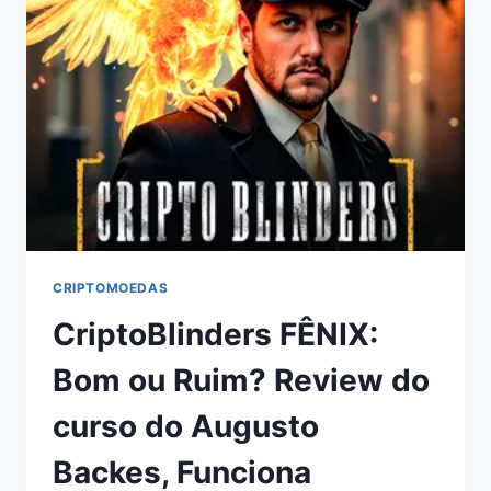
FÁBIO
DUTRA:
BOM
OU
RUIM?
REVIEW
DO
CURSO
DO
FÁBIO
DUTRA,
FUNCIONA
MESMO?
CRIPTOMOEDAS
HOTMART
CriptoBlinders FÊNIX:
É
CONFIÁVEL?
Bom ou Ruim? Review do
curso do Augusto
Backes, Funciona