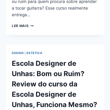
ou ruim para quem procura sobre aprender
a tocar guitarra? Esse curso realmente
entrega…
GUITARRA
LER MAIS
ROCK
ACADEMY:
BOM
OU
RUIM?
DESIGN
|
ESTETICA
REVIEW
DO
Escola Designer de
CURSO
DO
Unhas: Bom ou Ruim?
OZIELZINHO,
FUNCIONA
Review do curso da
MESMO?
HOTMART
Escola Designer de
É
CONFIÁVEL?
Unhas, Funciona Mesmo?