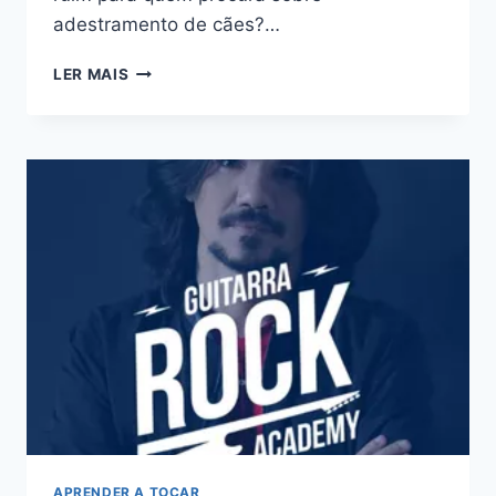
adestramento de cães?…
MÉTODO
LER MAIS
MEU
CÃO
SOB
CONTROLE:
BOM
OU
RUIM?
REVIEW
DO
CURSO
DO
LEONARDO
CORRÊA,
FUNCIONA
MESMO?
HOTMART
É
CONFIÁVEL?
APRENDER A TOCAR