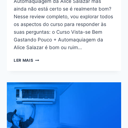
Automaquiagem da Alice Salazar mas
ainda não está certo se é realmente bom?
Nesse review completo, vou explorar todos
os aspectos do curso para responder às
suas perguntas: o Curso Vista-se Bem
Gastando Pouco + Automaquiagem da
Alice Salazar é bom ou ruim…
CURSO
LER MAIS
VISTA-
SE
BEM
GASTANDO
POUCO
+
AUTOMAQUIAGEM
DA
ALICE
SALAZAR:
BOM