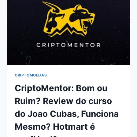
OU
RUIM?
REVIEW
DO
CURSO
DA
PAMELA
MAGALHÃES,
FUNCIONA
MESMO?
HOTMART
É
CRIPTOMOEDAS
CONFIÁVEL?
CriptoMentor: Bom ou
Ruim? Review do curso
do Joao Cubas, Funciona
Mesmo? Hotmart é