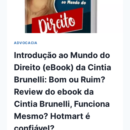
NA
PRÁTICA,
FUNCIONA
MESMO?
HOTMART
É
CONFIÁVEL?
ADVOCACIA
Introdução ao Mundo do
Direito (eBook) da Cintia
Brunelli: Bom ou Ruim?
Review do ebook da
Cintia Brunelli, Funciona
Mesmo? Hotmart é
confiável?