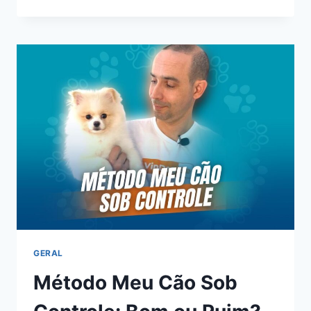
INTESTINAL
DA
PAULA
MIRANDA:
BOM
OU
RUIM?
REVIEW
DO
CURSO
DA
PAULA
MIRANDA,
FUNCIONA
MESMO?
HOTMART
É
CONFIÁVEL?
GERAL
Método Meu Cão Sob