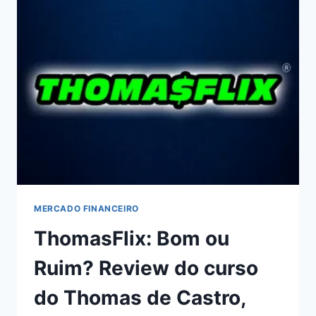
OU
RUIM?
REVIEW
DO
CURSO
DA
ESCOLA
DESIGNER
DE
UNHAS,
FUNCIONA
MESMO?
HOTMART
É
MERCADO FINANCEIRO
CONFIÁVEL?
ThomasFlix: Bom ou
Ruim? Review do curso
do Thomas de Castro,