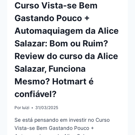
CINTIA
Curso Vista-se Bem
BRUNELLI:
BOM
Gastando Pouco +
OU
RUIM?
Automaquiagem da Alice
REVIEW
DO
Salazar: Bom ou Ruim?
EBOOK
DA
Review do curso da Alice
CINTIA
BRUNELLI,
Salazar, Funciona
FUNCIONA
MESMO?
Mesmo? Hotmart é
HOTMART
É
confiável?
CONFIÁVEL?
Por
luizi
31/03/2025
Se está pensando em investir no Curso
Vista-se Bem Gastando Pouco +