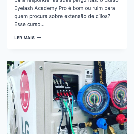
para responder às suas perguntas: o Curso
Eyelash Academy Pro é bom ou ruim para
quem procura sobre extensão de cílios?
Esse curso…
CURSO
LER MAIS
EYELASH
ACADEMY
PRO:
BOM
OU
RUIM?
REVIEW
DO
CURSO
DA
EYELASH
ACADEMY,
FUNCIONA
MESMO?
HOTMART