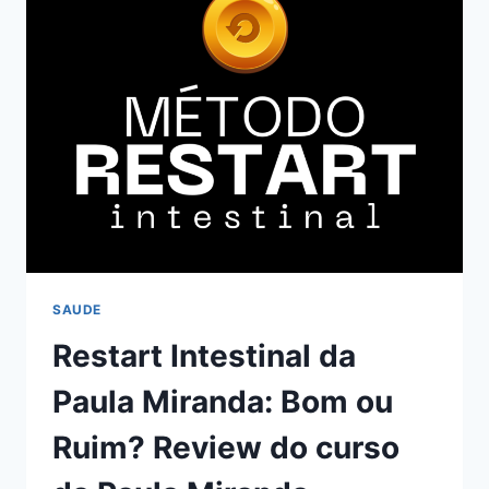
DO
CURSO
DO
JOAO
CUBAS,
FUNCIONA
MESMO?
HOTMART
É
CONFIÁVEL?
SAUDE
Restart Intestinal da
Paula Miranda: Bom ou
Ruim? Review do curso