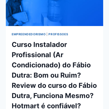
OU
RUIM?
REVIEW
DO
CURSO
DA
ALICE
EMPREENDEDORISMO
|
PROFISSOES
SALAZAR,
Curso Instalador
FUNCIONA
MESMO?
Profissional (Ar
HOTMART
É
Condicionado) do Fábio
CONFIÁVEL?
Dutra: Bom ou Ruim?
Review do curso do Fábio
Dutra, Funciona Mesmo?
Hotmart é confiável?