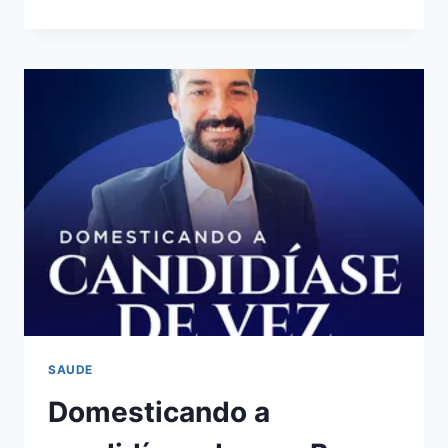
FÊNIX:
BOM
OU
RUIM?
REVIEW
DO
CURSO
DO
AUGUSTO
BACKES,
FUNCIONA
MESMO?
HOTMART
É
CONFIÁVEL?
SAUDE
Domesticando a