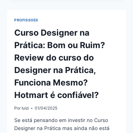
RUIM?
REVIEW
DO
PROFISSOES
CURSO
DO
Curso Designer na
THOMAS
DE
Prática: Bom ou Ruim?
CASTRO,
FUNCIONA
Review do curso do
MESMO?
HOTMART
Designer na Prática,
É
CONFIÁVEL?
Funciona Mesmo?
Hotmart é confiável?
Por
luizi
01/04/2025
Se está pensando em investir no Curso
Designer na Prática mas ainda não está