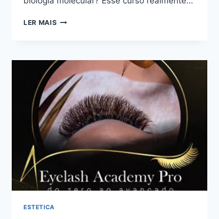
biologia molecular? Esse curso realmente…
CURSO
LER MAIS
CLUBE
DO
DNA:
BOM
OU
RUIM?
REVIEW
DO
CURSO
DO
EDUARDO
CASTAN,
FUNCIONA
MESMO?
HOTMART
É
CONFIÁVEL?
ESTETICA