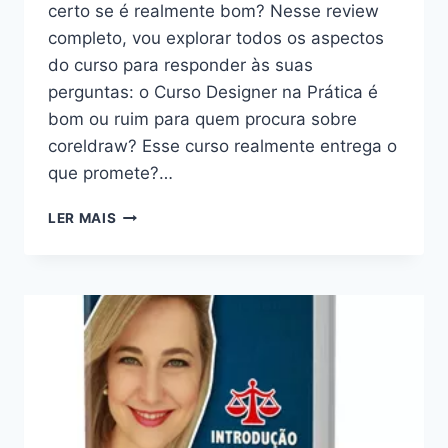
certo se é realmente bom? Nesse review
completo, vou explorar todos os aspectos
do curso para responder às suas
perguntas: o Curso Designer na Prática é
bom ou ruim para quem procura sobre
coreldraw? Esse curso realmente entrega o
que promete?…
CURSO
LER MAIS
DESIGNER
NA
PRÁTICA:
BOM
OU
RUIM?
REVIEW
DO
CURSO
DO
DESIGNER