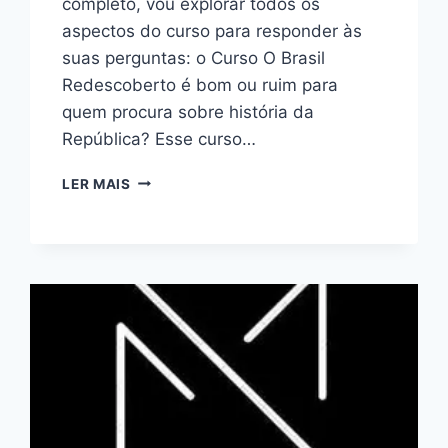
completo, vou explorar todos os
aspectos do curso para responder às
suas perguntas: o Curso O Brasil
Redescoberto é bom ou ruim para
quem procura sobre história da
República? Esse curso…
CURSO
LER MAIS
O
BRASIL
REDESCOBERTO:
BOM
OU
RUIM?
REVIEW
DO
CURSO
DO
AUGUSTO
NUNES,