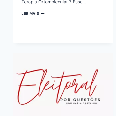
Terapia Ortomolecular ? Esse…
FORMAÇÃO
LER MAIS
EM
TERAPIA
ORTOMOLECULAR
:
BOM
OU
RUIM?
REVIEW
DO
CURSO
DO
INSTITUTO
SABER
CONSCIENTE,
FUNCIONA
MESMO?
HOTMART
É
CONFIÁVEL?