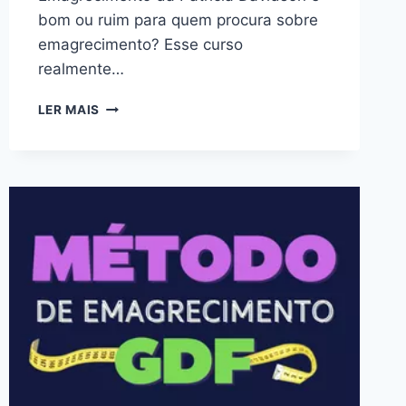
bom ou ruim para quem procura sobre
emagrecimento? Esse curso
realmente…
DESAFIO
LER MAIS
DO
EMAGRECIMENTO
DA
PATRICIA
DAVIDSON:
BOM
OU
RUIM?
REVIEW
DO
CURSO
DA
PATRICIA
DAVIDSON,
FUNCIONA