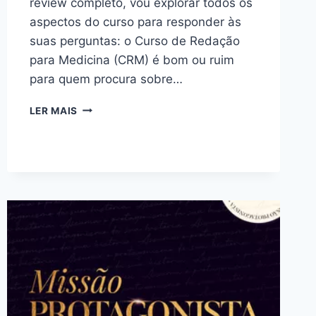
review completo, vou explorar todos os
aspectos do curso para responder às
suas perguntas: o Curso de Redação
para Medicina (CRM) é bom ou ruim
para quem procura sobre…
CURSO
LER MAIS
DE
REDAÇÃO
PARA
MEDICINA
(CRM):
BOM
OU
RUIM?
REVIEW
DO
CURSO
DA
LUMA
E