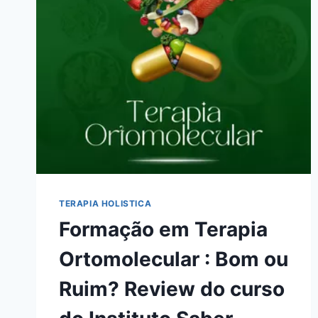
BOM
OU
RUIM?
REVIEW
DO
CURSO
DA
CAROLINE
PEDRINI,
FUNCIONA
MESMO?
HOTMART
É
TERAPIA HOLISTICA
CONFIÁVEL?
Formação em Terapia
Ortomolecular : Bom ou
Ruim? Review do curso