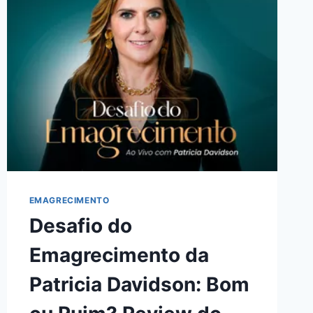
BOM
OU
RUIM?
REVIEW
DO
CURSO
DA
GIOVANNA
ANTONELLI,
FUNCIONA
MESMO?
HOTMART
É
CONFIÁVEL?
EMAGRECIMENTO
Desafio do
Emagrecimento da
Patricia Davidson: Bom