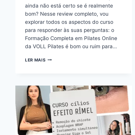
ainda não está certo se é realmente
bom? Nesse review completo, vou
explorar todos os aspectos do curso
para responder às suas perguntas: o
Formação Completa em Pilates Online
da VOLL Pilates é bom ou ruim para…
FORMAÇÃO
LER MAIS
COMPLETA
EM
PILATES
ONLINE
DA
VOLL
PILATES:
BOM
OU
RUIM?
REVIEW
DO