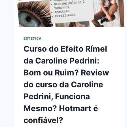
CURSO
DA
VOLL
PILATES,
FUNCIONA
MESMO?
ESTETICA
HOTMART
Curso do Efeito Rímel
É
CONFIÁVEL?
da Caroline Pedrini:
Bom ou Ruim? Review
do curso da Caroline
Pedrini, Funciona
Mesmo? Hotmart é
confiável?