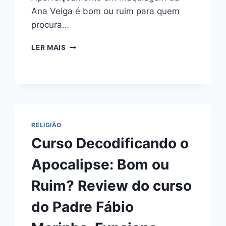
Ana Veiga é bom ou ruim para quem
procura…
CURSO
LER MAIS
APERFEIÇOAMENTO
EM
MAQUIAGEM
DA
ANA
VEIGA:
BOM
RELIGIÃO
OU
Curso Decodificando o
RUIM?
REVIEW
Apocalipse: Bom ou
DO
CURSO
Ruim? Review do curso
DA
ANA
do Padre Fábio
VEIGA,
FUNCIONA
MESMO?