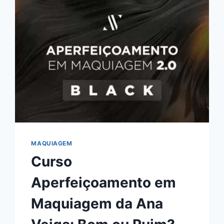
DO
CURSO
DO
VINICIUS
ANFLOR,
FUNCIONA
MESMO?
HOTMART
É
CONFIÁVEL?
MAQUIAGEM
Curso
Aperfeiçoamento em
Maquiagem da Ana