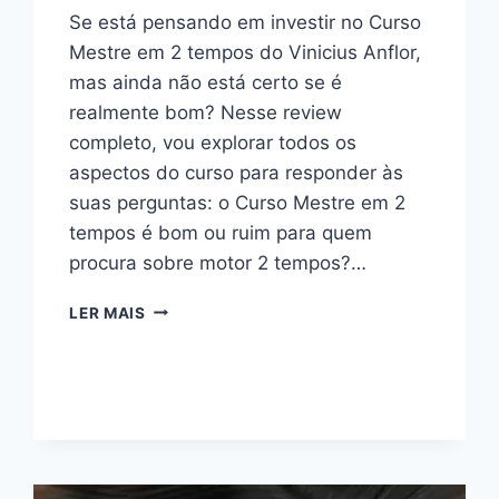
Se está pensando em investir no Curso
Mestre em 2 tempos do Vinicius Anflor,
mas ainda não está certo se é
realmente bom? Nesse review
completo, vou explorar todos os
aspectos do curso para responder às
suas perguntas: o Curso Mestre em 2
tempos é bom ou ruim para quem
procura sobre motor 2 tempos?…
CURSO
LER MAIS
MESTRE
EM
2
TEMPOS:
BOM
OU
RUIM?
REVIEW