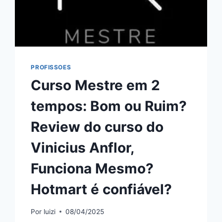
FUNCIONA
MESMO?
HOTMART
É
CONFIÁVEL?
PROFISSOES
Curso Mestre em 2
tempos: Bom ou Ruim?
Review do curso do
Vinicius Anflor,
Funciona Mesmo?
Hotmart é confiável?
Por
luizi
08/04/2025